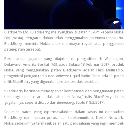
BlackBerry Ltd. (BlackBerry) melayangkan gugatan hukum kepada Nokia
Oyj (Nokia), dengan tuduhan telah menggunakan patennya tanpa izin.
BlackBerry meminta Nokia untuk membayar royalti atau penggunaan
paten-paten tersebut.
Berdasarkan gugatan yang diajukan di pengadilan di Wilmington,
Delaware, Amerika Serikat (AS), pada Selasa 13 Februari 2017, produk
Nokia yang menggunakan paten BlackBerry adalah Flexi Multiradio,
pengontrol jaringan radio dan
software
Liquid Radio. Total ada 11 paten
milik BlackBerry yang digunakan produk-produk tersebut.
“BlackBerry berusaha mendapatkan kompensasi dari penggunaan paten
teknologi kami secara tidak sah oleh Nokia,” tulis BlackBerry dalam
gugatannya, seperti dikutip dari
Bloomberg
, Sabtu (18/2/2017).
Sejumlah paten yang dipermasalahkan dalam kasus ini didapatkan
BlackBerry dari mantan perusahaan telekomunikasi, Nortel Network.
Nokia sebelumnya termasuk salah satu perusahaan yang ingin membeli