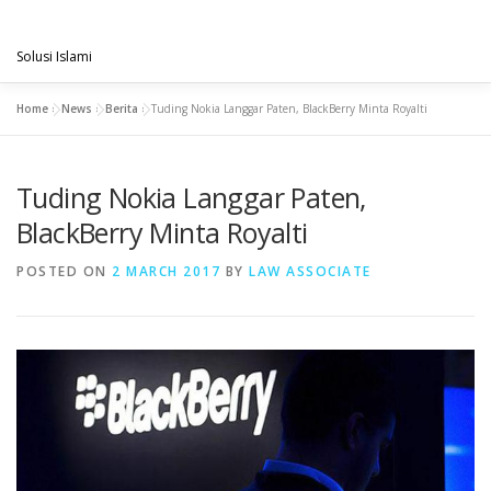
Skip
PENGACARAMUSLIM.COM
to
Menu
content
Solusi Islami
Home
»
News
»
Berita
»
Tuding Nokia Langgar Paten, BlackBerry Minta Royalti
VISI & MISI
LAYANAN KAMI
GALLERY
Tuding Nokia Langgar Paten,
PROJECT
ARTIKEL & BERITA
CONTACT
BlackBerry Minta Royalti
POSTED ON
2 MARCH 2017
BY
LAW ASSOCIATE