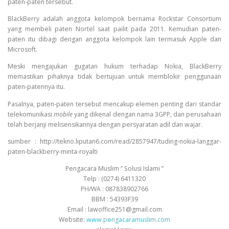
paten-paten tersebut.
BlackBerry adalah anggota kelompok bernama Rockstar Consortium
yang membeli paten Nortel saat pailit pada 2011. Kemudian paten-
paten itu dibagi dengan anggota kelompok lain termasuk Apple dan
Microsoft.
Meski mengajukan gugatan hukum terhadap Nokia, BlackBerry
memastikan pihaknya tidak bertujuan untuk memblokir penggunaan
paten-patennya itu.
Pasalnya, paten-paten tersebut mencakup elemen penting dari standar
telekomunikasi
mobile
yang dikenal dengan nama 3GPP, dan perusahaan
telah berjanji melisensikannya dengan persyaratan adil dan wajar.
sumber : http://tekno.liputan6.com/read/2857947/tuding-nokia-langgar-
paten-blackberry-minta-royalti
Pengacara Muslim ” Solusi Islami ”
Telp : (0274) 6411320
PH/WA : 087838902766
BBM : 54393F39
Email : lawoffice251@gmail.com
Website:
www.pengacaramuslim.com