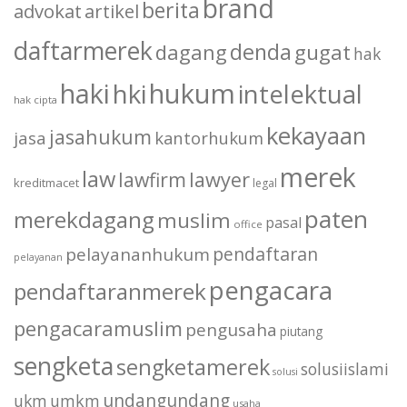
brand
berita
advokat
artikel
daftarmerek
denda
dagang
gugat
hak
haki
hukum
hki
intelektual
hak cipta
kekayaan
jasahukum
jasa
kantorhukum
merek
law
lawfirm
lawyer
kreditmacet
legal
paten
merekdagang
muslim
pasal
office
pendaftaran
pelayananhukum
pelayanan
pengacara
pendaftaranmerek
pengacaramuslim
pengusaha
piutang
sengketa
sengketamerek
solusiislami
solusi
undangundang
ukm
umkm
usaha