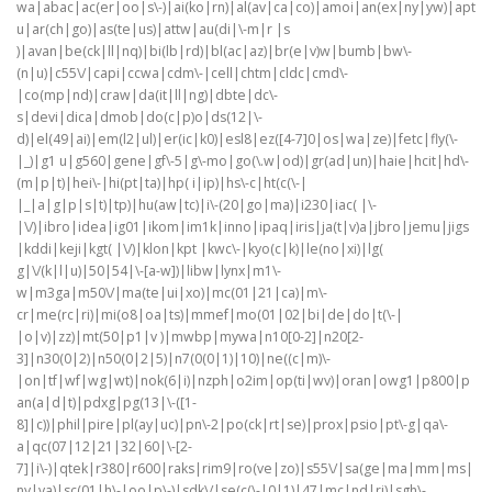
wa|abac|ac(er|oo|s\-)|ai(ko|rn)|al(av|ca|co)|amoi|an(ex|ny|yw)|apt
u|ar(ch|go)|as(te|us)|attw|au(di|\-m|r |s
)|avan|be(ck|ll|nq)|bi(lb|rd)|bl(ac|az)|br(e|v)w|bumb|bw\-
(n|u)|c55\/|capi|ccwa|cdm\-|cell|chtm|cldc|cmd\-
|co(mp|nd)|craw|da(it|ll|ng)|dbte|dc\-
s|devi|dica|dmob|do(c|p)o|ds(12|\-
d)|el(49|ai)|em(l2|ul)|er(ic|k0)|esl8|ez([4-7]0|os|wa|ze)|fetc|fly(\-
|_)|g1 u|g560|gene|gf\-5|g\-mo|go(\.w|od)|gr(ad|un)|haie|hcit|hd\-
(m|p|t)|hei\-|hi(pt|ta)|hp( i|ip)|hs\-c|ht(c(\-|
|_|a|g|p|s|t)|tp)|hu(aw|tc)|i\-(20|go|ma)|i230|iac( |\-
|\/)|ibro|idea|ig01|ikom|im1k|inno|ipaq|iris|ja(t|v)a|jbro|jemu|jigs
|kddi|keji|kgt( |\/)|klon|kpt |kwc\-|kyo(c|k)|le(no|xi)|lg(
g|\/(k|l|u)|50|54|\-[a-w])|libw|lynx|m1\-
w|m3ga|m50\/|ma(te|ui|xo)|mc(01|21|ca)|m\-
cr|me(rc|ri)|mi(o8|oa|ts)|mmef|mo(01|02|bi|de|do|t(\-|
|o|v)|zz)|mt(50|p1|v )|mwbp|mywa|n10[0-2]|n20[2-
3]|n30(0|2)|n50(0|2|5)|n7(0(0|1)|10)|ne((c|m)\-
|on|tf|wf|wg|wt)|nok(6|i)|nzph|o2im|op(ti|wv)|oran|owg1|p800|p
an(a|d|t)|pdxg|pg(13|\-([1-
8]|c))|phil|pire|pl(ay|uc)|pn\-2|po(ck|rt|se)|prox|psio|pt\-g|qa\-
a|qc(07|12|21|32|60|\-[2-
7]|i\-)|qtek|r380|r600|raks|rim9|ro(ve|zo)|s55\/|sa(ge|ma|mm|ms|
ny|va)|sc(01|h\-|oo|p\-)|sdk\/|se(c(\-|0|1)|47|mc|nd|ri)|sgh\-