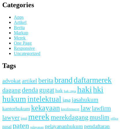
Categories
Apps
Artikel
Berita
Markup
Merek
One Page
Responsive
Uncategorized
Tags
brand
daftarmerek
berita
advokat
artikel
haki
hki
denda
dagang
gugat
hak
hak cipta
hukum
intelektual
jasahukum
jasa
kekayaan
law
lawfirm
kantorhukum
kreditmacet
merek
merekdagang
muslim
lawyer
legal
office
paten
pelayananhukum
pendaftaran
pasal
pelayanan