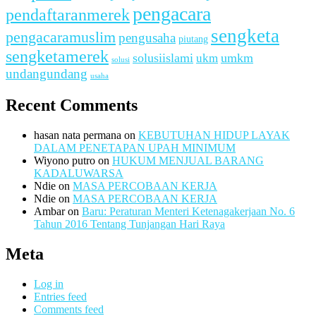
pengacara
pendaftaranmerek
sengketa
pengacaramuslim
pengusaha
piutang
sengketamerek
solusiislami
ukm
umkm
solusi
undangundang
usaha
Recent Comments
hasan nata permana
on
KEBUTUHAN HIDUP LAYAK
DALAM PENETAPAN UPAH MINIMUM
Wiyono putro
on
HUKUM MENJUAL BARANG
KADALUWARSA
Ndie
on
MASA PERCOBAAN KERJA
Ndie
on
MASA PERCOBAAN KERJA
Ambar
on
Baru: Peraturan Menteri Ketenagakerjaan No. 6
Tahun 2016 Tentang Tunjangan Hari Raya
Meta
Log in
Entries feed
Comments feed