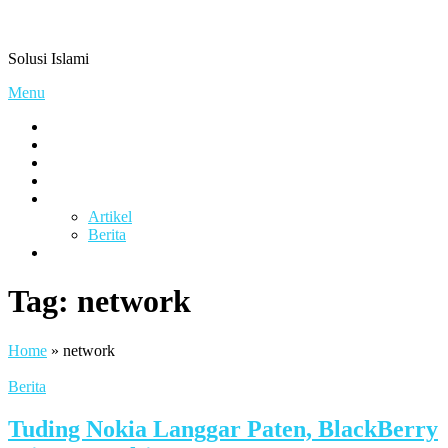
Skip
Pengacaramuslim.com
to
Solusi Islami
content
Menu
Visi & Misi
Layanan Kami
Gallery
project
Artikel & Berita
Artikel
Berita
Contact
Tag:
network
Home
»
network
Berita
Tuding Nokia Langgar Paten, BlackBerry