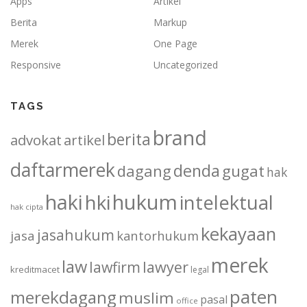
Apps
Artikel
Berita
Markup
Merek
One Page
Responsive
Uncategorized
TAGS
brand
berita
advokat
artikel
daftarmerek
denda
dagang
gugat
hak
haki
hukum
hki
intelektual
hak cipta
kekayaan
jasahukum
jasa
kantorhukum
merek
law
lawfirm
lawyer
kreditmacet
legal
paten
merekdagang
muslim
pasal
office