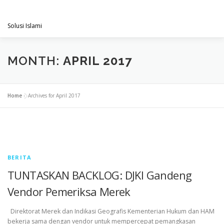
Skip
PENGACARAMUSLIM.COM
to
Menu
content
Solusi Islami
VISI & MISI
LAYANAN KAMI
GALLERY
MONTH:
APRIL 2017
PROJECT
ARTIKEL & BERITA
CONTACT
Home
»
Archives for April 2017
BERITA
TUNTASKAN BACKLOG: DJKI Gandeng
Vendor Pemeriksa Merek
Direktorat Merek dan Indikasi Geografis Kementerian Hukum dan HAM
bekerja sama dengan vendor untuk mempercepat pemangkasan