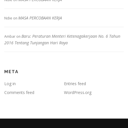
MASA PERCOBAAN KERJA
Ndie
on
Baru: Peraturan Menteri Ketenagakerjaan No. 6 Tahun
Ambar
on
2016 Tentang Tunjangan Hari Raya
META
Log in
Entries feed
Comments feed
WordPress.org