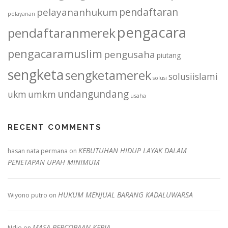
pendaftaran
pelayananhukum
pelayanan
pengacara
pendaftaranmerek
pengacaramuslim
pengusaha
piutang
sengketa
sengketamerek
solusiislami
solusi
undangundang
ukm
umkm
usaha
RECENT COMMENTS
KEBUTUHAN HIDUP LAYAK DALAM
hasan nata permana
on
PENETAPAN UPAH MINIMUM
HUKUM MENJUAL BARANG KADALUWARSA
Wiyono putro
on
MASA PERCOBAAN KERJA
Ndie
on