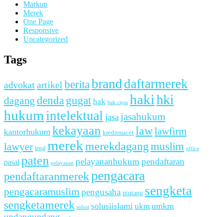
Markup
Merek
One Page
Responsive
Uncategorized
Tags
brand
daftarmerek
berita
advokat
artikel
haki
hki
denda
dagang
gugat
hak
hak cipta
hukum
intelektual
jasahukum
jasa
kekayaan
law
lawfirm
kantorhukum
kreditmacet
merek
merekdagang
muslim
lawyer
legal
office
paten
pelayananhukum
pendaftaran
pasal
pelayanan
pengacara
pendaftaranmerek
sengketa
pengacaramuslim
pengusaha
piutang
sengketamerek
solusiislami
ukm
umkm
solusi
undangundang