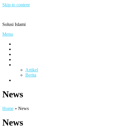
Skip to content
Pengacaramuslim.com
Solusi Islami
Menu
Visi & Misi
Layanan Kami
Gallery
project
Artikel & Berita
Artikel
Berita
Contact
News
Home
»
News
News