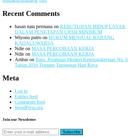
usaha
Recent Comments
hasan nata permana
on
KEBUTUHAN HIDUP LAYAK
DALAM PENETAPAN UPAH MINIMUM
Wiyono putro
on
HUKUM MENJUAL BARANG
KADALUWARSA
Ndie
on
MASA PERCOBAAN KERJA
Ndie
on
MASA PERCOBAAN KERJA
Ambar
on
Baru: Peraturan Menteri Ketenagakerjaan No. 6
Tahun 2016 Tentang Tunjangan Hari Raya
Meta
Log in
Entries feed
Comments feed
WordPress.org
Join our Newsletter