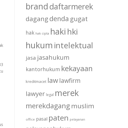
brand
daftarmerek
denda
dagang
gugat
haki
hki
hak
hak cipta
hukum
intelektual
ak
jasahukum
jasa
83
kekayaan
kantorhukum
tu
law
lawfirm
kreditmacet
merek
lawyer
legal
merekdagang
muslim
paten
pasal
office
pelayanan
us