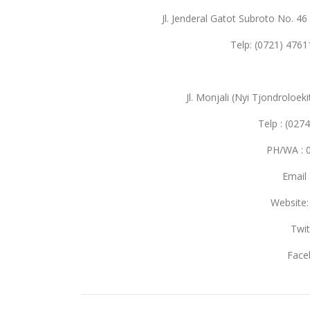
Jl. Jenderal Gatot Subroto No. 
Telp: (0721) 476
Jl. Monjali (Nyi Tjondroloek
Telp : (027
PH/WA : 
Email
Website
Twit
Face