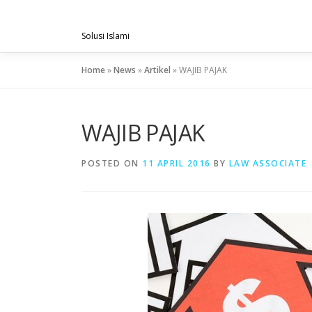
Skip
PENGACARAMUSLIM.COM
to
Solusi Islami
content
Home
»
News
»
Artikel
»
WAJIB PAJAK
WAJIB PAJAK
POSTED ON
11 APRIL 2016
BY
LAW ASSOCIATE