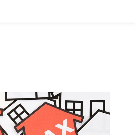
VISI & MISI
LAYANAN KAMI
GALLERY
PR