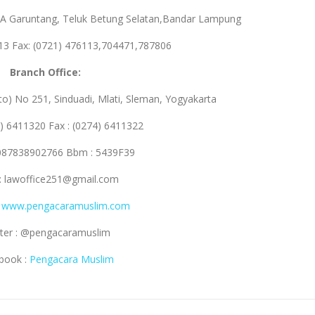
46 A Garuntang, Teluk Betung Selatan,Bandar Lampung
113 Fax: (0721) 476113,704471,787806
Branch Office:
ito) No 251, Sinduadi, Mlati, Sleman, Yogyakarta
4) 6411320 Fax : (0274) 6411322
087838902766 Bbm : 5439F39
 : lawoffice251@gmail.com
:
www.pengacaramuslim.com
ter : @pengacaramuslim
book :
Pengacara Muslim