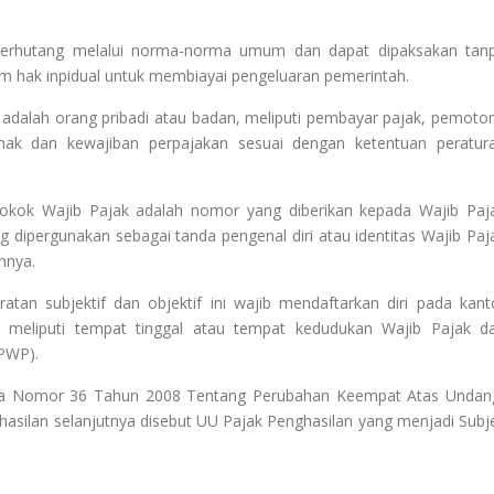
 terhutang melalui norma-norma umum dan dapat dipaksakan tan
am hak inpidual untuk membiayai pengeluaran pemerintah.
adalah orang pribadi atau badan, meliputi pembayar pajak, pemoto
ak dan kewajiban perpajakan sesuai dengan ketentuan peratur
kok Wajib Pajak adalah nomor yang diberikan kepada Wajib Paj
 dipergunakan sebagai tanda pengenal diri atau identitas Wajib Paj
nnya.
tan subjektif dan objektif ini wajib mendaftarkan diri pada kant
ya meliputi tempat tinggal atau tempat kedudukan Wajib Pajak d
PWP).
sia Nomor 36 Tahun 2008 Tentang Perubahan Keempat Atas Undan
silan selanjutnya disebut UU Pajak Penghasilan yang menjadi Subj