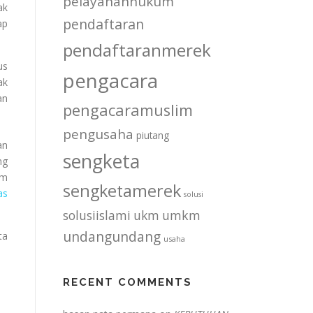
pelayananhukum
ak
pendaftaran
ap
pendaftaranmerek
us
pengacara
ak
an
pengacaramuslim
pengusaha
piutang
an
sengketa
ng
am
sengketamerek
as
solusi
solusiislami
ukm
umkm
undangundang
ta
usaha
RECENT COMMENTS