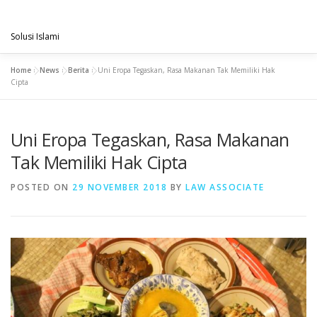
Skip
PENGACARAMUSLIM.COM
to
Menu
content
Solusi Islami
Home
»
News
»
Berita
»
Uni Eropa Tegaskan, Rasa Makanan Tak Memiliki Hak
VISI & MISI
LAYANAN KAMI
GALLERY
Cipta
Uni Eropa Tegaskan, Rasa Makanan
PROJECT
ARTIKEL & BERITA
CONTACT
Tak Memiliki Hak Cipta
POSTED ON
29 NOVEMBER 2018
BY
LAW ASSOCIATE