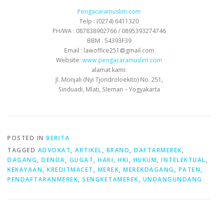
Pengacaramuslim.com
Telp : (0274) 6411320
PH/WA : 087838902766 / 0895393274746
BBM : 54393F39
Email : lawoffice251@gmail.com
Website:
www.pengacaramuslim.com
alamat kami:
Jl. Monjali (Nyi Tjondroloekito) No. 251,
Sinduadi, Mlati, Sleman – Yogyakarta
POSTED IN
BERITA
TAGGED
ADVOKAT
,
ARTIKEL
,
BRAND
,
DAFTARMEREK
,
DAGANG
,
DENDA
,
GUGAT
,
HAKI
,
HKI
,
HUKUM
,
INTELEKTUAL
,
KEKAYAAN
,
KREDITMACET
,
MEREK
,
MEREKDAGANG
,
PATEN
,
PENDAFTARANMEREK
,
SENGKETAMEREK
,
UNDANGUNDANG