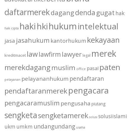
daftarmerek
denda
dagang
gugat
hak
haki
hukum
hki
intelektual
hak cipta
kekayaan
jasahukum
jasa
kantorhukum
merek
law
lawfirm
lawyer
kreditmacet
legal
paten
merekdagang
muslim
pasal
office
pendaftaran
pelayananhukum
pelayanan
pengacara
pendaftaranmerek
pengacaramuslim
pengusaha
piutang
sengketa
sengketamerek
solusiislami
solusi
undangundang
ukm
umkm
usaha