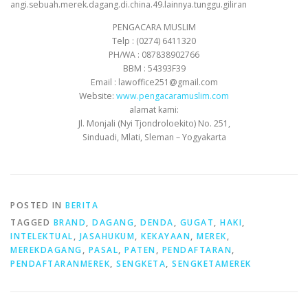
angi.sebuah.merek.dagang.di.china.49.lainnya.tunggu.giliran
PENGACARA MUSLIM
Telp : (0274) 6411320
PH/WA : 087838902766
BBM : 54393F39
Email : lawoffice251@gmail.com
Website:
www.pengacaramuslim.com
alamat kami:
Jl. Monjali (Nyi Tjondroloekito) No. 251,
Sinduadi, Mlati, Sleman – Yogyakarta
POSTED IN
BERITA
TAGGED
BRAND
,
DAGANG
,
DENDA
,
GUGAT
,
HAKI
,
INTELEKTUAL
,
JASAHUKUM
,
KEKAYAAN
,
MEREK
,
MEREKDAGANG
,
PASAL
,
PATEN
,
PENDAFTARAN
,
PENDAFTARANMEREK
,
SENGKETA
,
SENGKETAMEREK