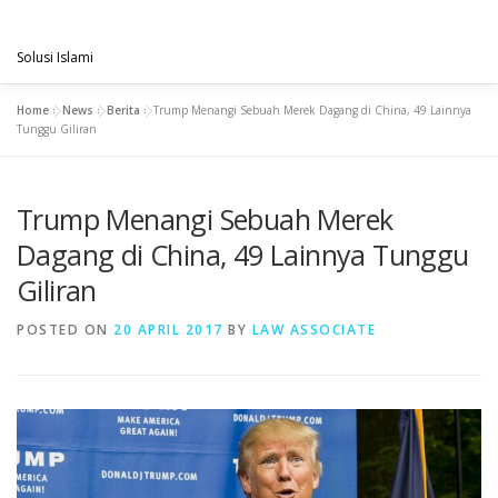
Skip
PENGACARAMUSLIM.COM
to
Menu
content
Solusi Islami
Home
»
News
»
Berita
»
Trump Menangi Sebuah Merek Dagang di China, 49 Lainnya
VISI & MISI
LAYANAN KAMI
GALLERY
Tunggu Giliran
Trump Menangi Sebuah Merek
PROJECT
ARTIKEL & BERITA
CONTACT
Dagang di China, 49 Lainnya Tunggu
Giliran
POSTED ON
20 APRIL 2017
BY
LAW ASSOCIATE