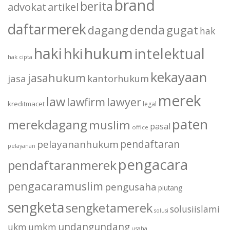
brand
berita
advokat
artikel
daftarmerek
denda
dagang
gugat
hak
haki
hukum
hki
intelektual
hak cipta
kekayaan
jasahukum
jasa
kantorhukum
merek
law
lawfirm
lawyer
kreditmacet
legal
paten
merekdagang
muslim
pasal
office
pendaftaran
pelayananhukum
pelayanan
pengacara
pendaftaranmerek
pengacaramuslim
pengusaha
piutang
sengketa
sengketamerek
solusiislami
solusi
undangundang
ukm
umkm
usaha