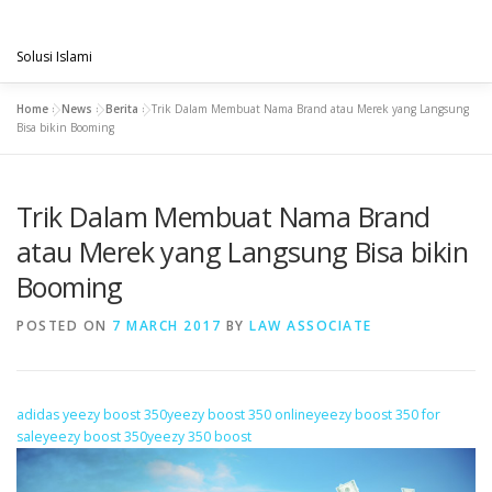
Skip
PENGACARAMUSLIM.COM
to
Menu
content
Solusi Islami
Home
»
News
»
Berita
»
Trik Dalam Membuat Nama Brand atau Merek yang Langsung
VISI & MISI
LAYANAN KAMI
GALLERY
Bisa bikin Booming
Trik Dalam Membuat Nama Brand
PROJECT
ARTIKEL & BERITA
CONTACT
atau Merek yang Langsung Bisa bikin
Booming
POSTED ON
7 MARCH 2017
BY
LAW ASSOCIATE
adidas yeezy boost 350
yeezy boost 350 online
yeezy boost 350 for
sale
yeezy boost 350
yeezy 350 boost