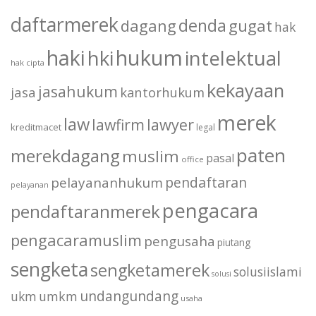
daftarmerek
denda
dagang
gugat
hak
haki
hukum
hki
intelektual
hak cipta
kekayaan
jasahukum
jasa
kantorhukum
merek
law
lawfirm
lawyer
kreditmacet
legal
paten
merekdagang
muslim
pasal
office
pendaftaran
pelayananhukum
pelayanan
pengacara
pendaftaranmerek
pengacaramuslim
pengusaha
piutang
sengketa
sengketamerek
solusiislami
solusi
undangundang
ukm
umkm
usaha