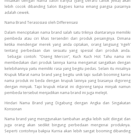
misalkan dengan Nama Salon Earlyta (yang berarti cantik jelita) akan
lebih cocok dibanding Salon Bagoes karna emang pangsa pasarnya
adalah cewek.
Nama Brand Terasosiasi oleh Differensasi
Dalam menciptakan nama brand salah satu triknya diantaranya memiliki
pembeda atau ciri khas tersendiri dari produk pesaingnya. Dimana
ketika mendengar merek yang anda ciptakan, orang langsung ‘ngeh’
tentang perbedaan dan sesuatu yang spesial dari produk anda.
Sebagai contoh: “Oseng Mercon”, Kuch Kuch Hot Tahu nama ini
membedakan dari produk lainnya karna mengamat sangatkan dengan
kelebihannya yaitu memiliki rasa yang begitu pedas. Selain itu misalnya
Krupuk Mlarat nama brand yang begitu unik tapi sudah booming karna
nama produk ini beda dengan krupuk lainnya yang biasanya digoreng
dengan minyak. Tapi krupuk mlarat ini digoreng tanpa minyak namun
pembeda tersebut menjadikan nama brand ini juga melejit.
Hindari Nama Brand yang Digabung dengan Angka dan Singakatan
Konsonan
Nama brand yang menggunakan tambahan angka lebih sulit diingat dan
juga orang akan sedikit bingung perbedaan mengenai produknya.
Seperti contohnya bakpia Kurnia akan lebih sangat booming dibanding