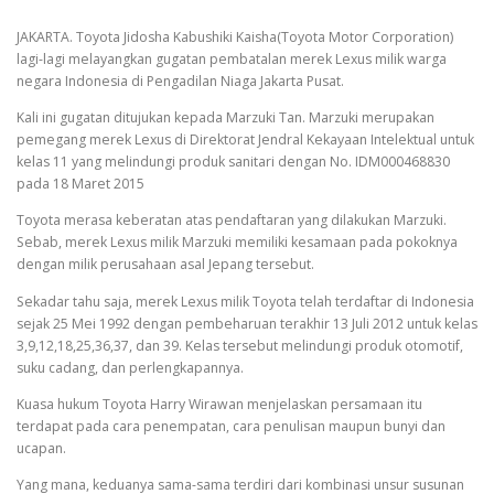
JAKARTA. Toyota Jidosha Kabushiki Kaisha(Toyota Motor Corporation)
lagi-lagi melayangkan gugatan pembatalan merek Lexus milik warga
negara Indonesia di Pengadilan Niaga Jakarta Pusat.
Kali ini gugatan ditujukan kepada Marzuki Tan. Marzuki merupakan
pemegang merek Lexus di Direktorat Jendral Kekayaan Intelektual untuk
kelas 11 yang melindungi produk sanitari dengan No. IDM000468830
pada 18 Maret 2015
Toyota merasa keberatan atas pendaftaran yang dilakukan Marzuki.
Sebab, merek Lexus milik Marzuki memiliki kesamaan pada pokoknya
dengan milik perusahaan asal Jepang tersebut.
Sekadar tahu saja, merek Lexus milik Toyota telah terdaftar di Indonesia
sejak 25 Mei 1992 dengan pembeharuan terakhir 13 Juli 2012 untuk kelas
3,9,12,18,25,36,37, dan 39. Kelas tersebut melindungi produk otomotif,
suku cadang, dan perlengkapannya.
Kuasa hukum Toyota Harry Wirawan menjelaskan persamaan itu
terdapat pada cara penempatan, cara penulisan maupun bunyi dan
ucapan.
Yang mana, keduanya sama-sama terdiri dari kombinasi unsur susunan