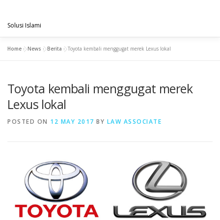
Skip
PENGACARAMUSLIM.COM
to
Menu
content
Solusi Islami
Home
»
News
»
Berita
»
Toyota kembali menggugat merek Lexus lokal
VISI & MISI
LAYANAN KAMI
GALLERY
Toyota kembali menggugat merek
PROJECT
ARTIKEL & BERITA
CONTACT
Lexus lokal
POSTED ON
12 MAY 2017
BY
LAW ASSOCIATE