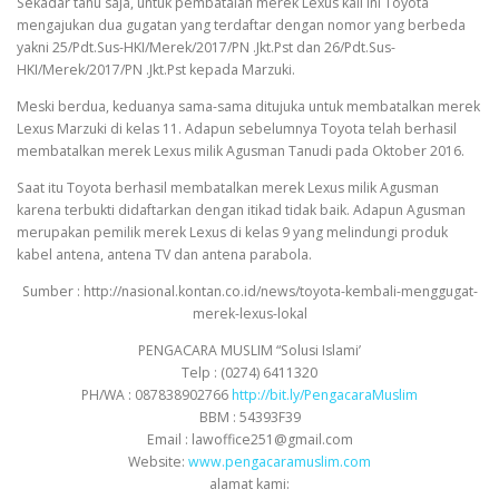
Sekadar tahu saja, untuk pembatalan merek Lexus kali ini Toyota
mengajukan dua gugatan yang terdaftar dengan nomor yang berbeda
yakni 25/Pdt.Sus-HKI/Merek/2017/PN .Jkt.Pst dan 26/Pdt.Sus-
HKI/Merek/2017/PN .Jkt.Pst kepada Marzuki.
Meski berdua, keduanya sama-sama ditujuka untuk membatalkan merek
Lexus Marzuki di kelas 11. Adapun sebelumnya Toyota telah berhasil
membatalkan merek Lexus milik Agusman Tanudi pada Oktober 2016.
Saat itu Toyota berhasil membatalkan merek Lexus milik Agusman
karena terbukti didaftarkan dengan itikad tidak baik. Adapun Agusman
merupakan pemilik merek Lexus di kelas 9 yang melindungi produk
kabel antena, antena TV dan antena parabola.
Sumber : http://nasional.kontan.co.id/news/toyota-kembali-menggugat-
merek-lexus-lokal
PENGACARA MUSLIM “Solusi Islami’
Telp : (0274) 6411320
PH/WA : 087838902766
http://bit.ly/PengacaraMuslim
BBM : 54393F39
Email : lawoffice251@gmail.com
Website:
www.pengacaramuslim.com
alamat kami: