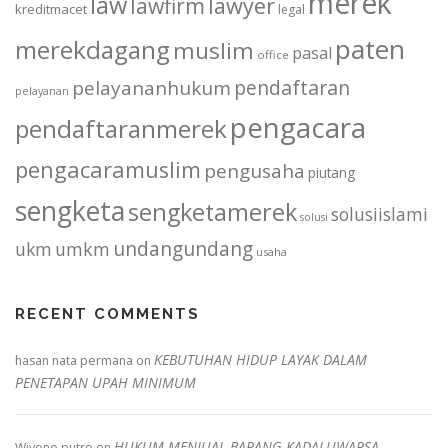
merek
law
lawfirm
lawyer
kreditmacet
legal
paten
merekdagang
muslim
pasal
office
pendaftaran
pelayananhukum
pelayanan
pengacara
pendaftaranmerek
pengacaramuslim
pengusaha
piutang
sengketa
sengketamerek
solusiislami
solusi
undangundang
ukm
umkm
usaha
RECENT COMMENTS
KEBUTUHAN HIDUP LAYAK DALAM
hasan nata permana
on
PENETAPAN UPAH MINIMUM
HUKUM MENJUAL BARANG KADALUWARSA
Wiyono putro
on