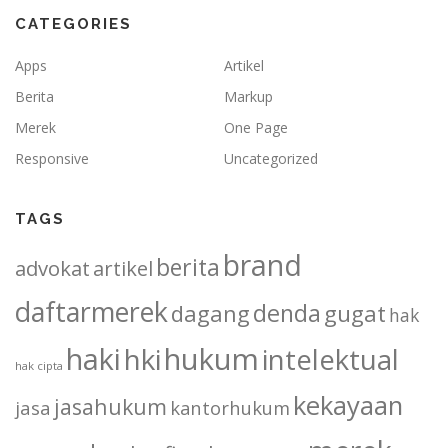
CATEGORIES
Apps
Artikel
Berita
Markup
Merek
One Page
Responsive
Uncategorized
TAGS
brand
berita
advokat
artikel
daftarmerek
denda
dagang
gugat
hak
haki
hukum
hki
intelektual
hak cipta
kekayaan
jasahukum
jasa
kantorhukum