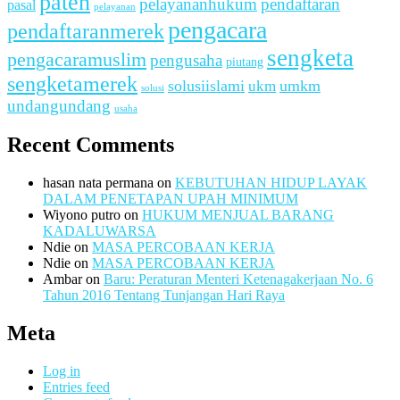
paten
pelayananhukum
pendaftaran
pasal
pelayanan
pengacara
pendaftaranmerek
sengketa
pengacaramuslim
pengusaha
piutang
sengketamerek
solusiislami
ukm
umkm
solusi
undangundang
usaha
Recent Comments
hasan nata permana
on
KEBUTUHAN HIDUP LAYAK
DALAM PENETAPAN UPAH MINIMUM
Wiyono putro
on
HUKUM MENJUAL BARANG
KADALUWARSA
Ndie
on
MASA PERCOBAAN KERJA
Ndie
on
MASA PERCOBAAN KERJA
Ambar
on
Baru: Peraturan Menteri Ketenagakerjaan No. 6
Tahun 2016 Tentang Tunjangan Hari Raya
Meta
Log in
Entries feed