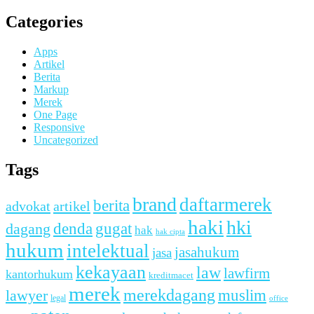
Categories
Apps
Artikel
Berita
Markup
Merek
One Page
Responsive
Uncategorized
Tags
brand
daftarmerek
berita
advokat
artikel
haki
hki
denda
dagang
gugat
hak
hak cipta
hukum
intelektual
jasahukum
jasa
kekayaan
law
lawfirm
kantorhukum
kreditmacet
merek
merekdagang
muslim
lawyer
legal
office