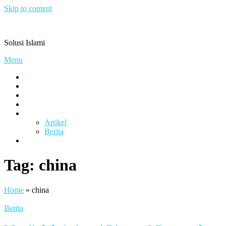
Skip to content
Pengacaramuslim.com
Solusi Islami
Menu
Visi & Misi
Layanan Kami
Gallery
project
Artikel & Berita
Artikel
Berita
Contact
Tag:
china
Home
»
china
Berita