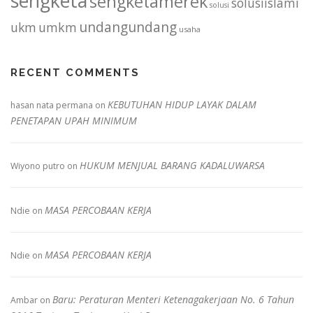
sengketa
sengketamerek
solusiislami
solusi
undangundang
ukm
umkm
usaha
RECENT COMMENTS
KEBUTUHAN HIDUP LAYAK DALAM
hasan nata permana
on
PENETAPAN UPAH MINIMUM
HUKUM MENJUAL BARANG KADALUWARSA
Wiyono putro
on
MASA PERCOBAAN KERJA
Ndie
on
MASA PERCOBAAN KERJA
Ndie
on
Baru: Peraturan Menteri Ketenagakerjaan No. 6 Tahun
Ambar
on