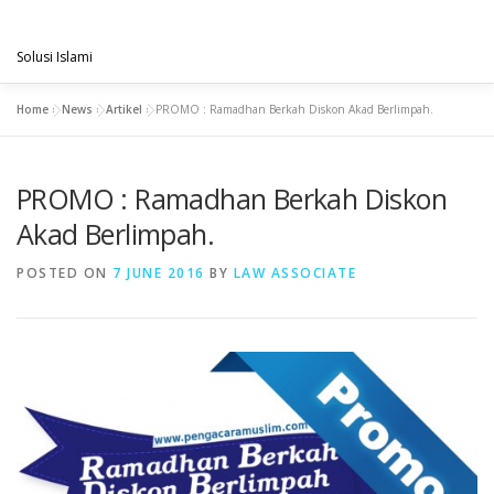
Skip
PENGACARAMUSLIM.COM
to
Menu
content
Solusi Islami
Home
»
News
»
Artikel
»
PROMO : Ramadhan Berkah Diskon Akad Berlimpah.
VISI & MISI
LAYANAN KAMI
GALLERY
PROMO : Ramadhan Berkah Diskon
PROJECT
ARTIKEL & BERITA
CONTACT
Akad Berlimpah.
POSTED ON
7 JUNE 2016
BY
LAW ASSOCIATE