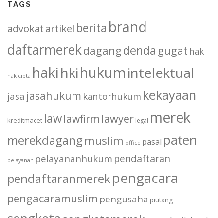
TAGS
brand
berita
advokat
artikel
daftarmerek
denda
dagang
gugat
hak
haki
hukum
hki
intelektual
hak cipta
kekayaan
jasahukum
jasa
kantorhukum
merek
law
lawfirm
lawyer
kreditmacet
legal
paten
merekdagang
muslim
pasal
office
pendaftaran
pelayananhukum
pelayanan
pengacara
pendaftaranmerek
pengacaramuslim
pengusaha
piutang