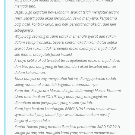
yang tidak sah menurut Islam namun tetap dijalankan maka
menjadi zina.
Begitu juga kegiatan ber-ekonomi, syariat telah mengatur secara
rinci. Seperti pada akad (perjanjian) sewa menyewa, kerjasama
bagi hasil, kontrak kerja, jual beli, perantara/makelar, dan lain
sebagainya.
Wajib bagi seorang muslim untuk memenuhi syarat dan rukun
dalam setiap transaksi. Seperti contoh akad nikah diatas ketika
syarat dan rukun tidak terpenuhi maka akadnya menjadi tidak
sah (bathil) atau jatuh fasad (rusak).
Artinya ketika akad tersebut terus dijalankan maka menjadi dosa
dan bisa jadi uang yang di hasilkan dari akad tersebut jatuh ke
dalam keharaman.
Tidak banyak orang mengetahui hal ini, dianggap ketika sudah
saling ridho maka sah-lah kegiatan muamalah-nya.
Kami dari Pengacara Muslim dengan didampingi Master Ekonomi
Islam memberikan SOLUSI bagi anda yang menginginkan
dibuatkan akad (perjanjian) yang sesuai syariah.
Kami juga berikan keuntungan BERGANDA karena selain sesuai
syariah akad yang dibuat juga sesuai kaidah hukum positif
(negara) yang berlaku.
Kantor Hukum yang memberikan Jasa pembuatan AKAD SYARIAH
sangat jarang ada, mungkin kami yang pertama menawarkan