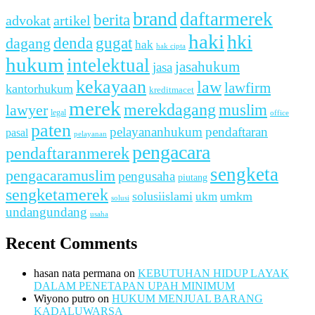
brand
daftarmerek
berita
advokat
artikel
haki
hki
denda
dagang
gugat
hak
hak cipta
hukum
intelektual
jasahukum
jasa
kekayaan
law
lawfirm
kantorhukum
kreditmacet
merek
merekdagang
muslim
lawyer
legal
office
paten
pelayananhukum
pendaftaran
pasal
pelayanan
pengacara
pendaftaranmerek
sengketa
pengacaramuslim
pengusaha
piutang
sengketamerek
solusiislami
ukm
umkm
solusi
undangundang
usaha
Recent Comments
hasan nata permana
on
KEBUTUHAN HIDUP LAYAK
DALAM PENETAPAN UPAH MINIMUM
Wiyono putro
on
HUKUM MENJUAL BARANG
KADALUWARSA