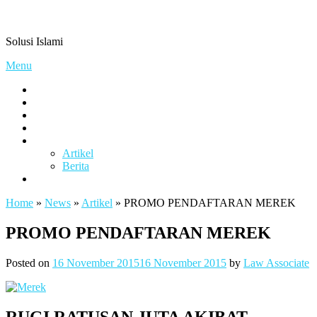
Skip
Pengacaramuslim.com
to
Solusi Islami
content
Menu
Visi & Misi
Layanan Kami
Gallery
project
Artikel & Berita
Artikel
Berita
Contact
Home
»
News
»
Artikel
»
PROMO PENDAFTARAN MEREK
PROMO PENDAFTARAN MEREK
Posted on
16 November 2015
16 November 2015
by
Law Associate
RUGI RATUSAN JUTA AKIBAT