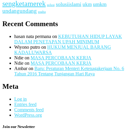
sengketamerek
solusiislami
ukm
umkm
solusi
undangundang
usaha
Recent Comments
hasan nata permana
on
KEBUTUHAN HIDUP LAYAK
DALAM PENETAPAN UPAH MINIMUM
Wiyono putro
on
HUKUM MENJUAL BARANG
KADALUWARSA
Ndie
on
MASA PERCOBAAN KERJA
Ndie
on
MASA PERCOBAAN KERJA
Ambar
on
Baru: Peraturan Menteri Ketenagakerjaan No. 6
Tahun 2016 Tentang Tunjangan Hari Raya
Meta
Log in
Entries feed
Comments feed
WordPress.org
Join our Newsletter