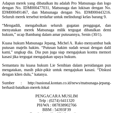
Adapun merek yang dibatalkan itu adalah Pro Matsunaga dan logo
dengan No. IDM000477031, Matsunaga dan lukisan dengan No.
IDM000491467, dan Matsunaga dengan No. IDM000443216.
Seluruh merek tersebut terdaftar untuk melindungi kelas barang 9.
“Mengadili, mengabulkan seluruh gugatan penggugat, dan
menyatakan merek Matsunaga milik tergugat dibatalkan demi
hukum,” ucap Bambang dalam amar putusannya, Senin (30/1).
Kuasa hukum Matsunaga Jepang, Michel A. Rako menyambut baik
putusan majelis hakim. “Putusan hakim sudah sesuai dengan dalil
kami,” ungkap dia. Dia pun juga siap mengajukan kontra memori
kasasi jika tergugat mengajukan upaya hukum.
Semantara itu kuasa hukum Lie Senihian dalam persidangan pun
mengatakan, masih pikir-pikir untuk mengajukan kasasi. “Diskusi
dengan klien dulu,” katanya.
Sumber : http://nasional.kontan.co.id/news/matsunaga-jepang-
berhasil-batalkan-merek-lokal
PENGACARA MUSLIM
Telp : (0274) 6411320
PH/WA : 087838902766
BBM : 54393F39