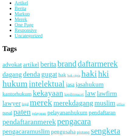
Artikel
Berita
Markup
Merek
One Page
Responsive
Uncategorized
Tags
brand
daftarmerek
berita
advokat
artikel
haki
hki
denda
dagang
gugat
hak
hak cipta
hukum
intelektual
jasahukum
jasa
kekayaan
law
lawfirm
kantorhukum
kreditmacet
merek
merekdagang
muslim
lawyer
legal
office
paten
pelayananhukum
pendaftaran
pasal
pelayanan
pengacara
pendaftaranmerek
sengketa
pengacaramuslim
pengusaha
piutang