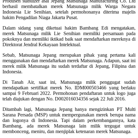
Produsen stabilizer asal Jepang Matsunaga Manufacturing Co. Ltd
berhasil membatalkan merek Matsunaga milik Warga Negara
Indonesia Lie Senihian, setelah permohonanya diterima majelis
hakim Pengadilan Niaga Jakarta Pusat.
Dalam sidang yang diketuai hakim Bambang Edi mengatakan,
merek Matsunaga milik Lie Senihian memiliki persamaan pada
pokoknya dan memiliki iktikad baik saat mendaftarkan mereknya di
Direktorat Jendral Kekayaan Intelektual.
Sebab, Matsunaga Jepang merupakan pihak yang pertama kali
menggunakan dan mendaftarkan merek Matsunaga. Adapun, saat ini
merek milik Matsunaga itu sudah terdaftar di Jepang, Filipina dan
Indonesia.
Di Tanah Air, saat ini, Matsunaga milik penggugat sudah
mendapatkan sertifikat merek No. IDM000503466 yang berlaku
sampai 9 Februari 2022. Permohonan pendaftaran untuk logo juga
telah diajukan dengan No. D002016034356 sejak 22 Juli 2016.
Ditambah lagi, Matsunaga Jepang hanya mengizinkan PT Multi
Sarana Persada (MSP) untuk mempergunakan merek berupa nama
dan logonya di Indonesia. Tapi dalam perkembangannya, kata
Bambang, ada merek Matsunaga lain milik tergugat untuk
membonceng, meniru, dan menjiplak ketenaran merek Matsunaga.