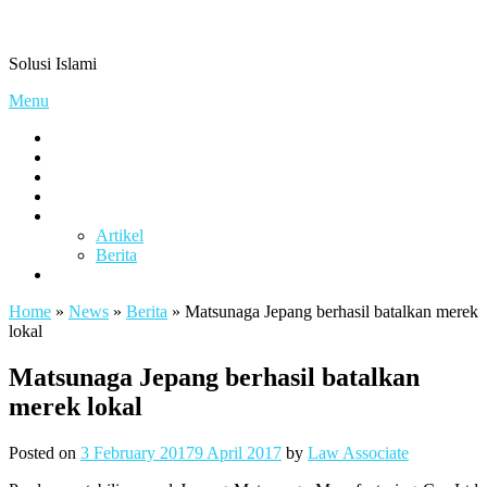
Skip
Pengacaramuslim.com
to
Solusi Islami
content
Menu
Visi & Misi
Layanan Kami
Gallery
project
Artikel & Berita
Artikel
Berita
Contact
Home
»
News
»
Berita
»
Matsunaga Jepang berhasil batalkan merek
lokal
Matsunaga Jepang berhasil batalkan
merek lokal
Posted on
3 February 2017
9 April 2017
by
Law Associate