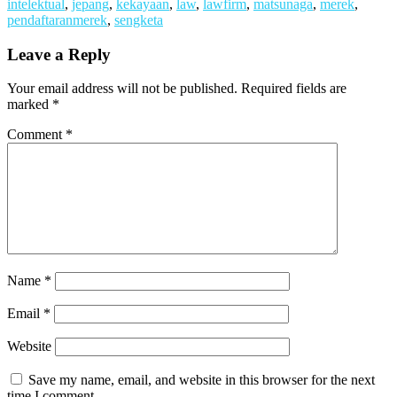
intelektual
,
jepang
,
kekayaan
,
law
,
lawfirm
,
matsunaga
,
merek
,
pendaftaranmerek
,
sengketa
Leave a Reply
Your email address will not be published.
Required fields are
marked
*
Comment
*
Name
*
Email
*
Website
Save my name, email, and website in this browser for the next
time I comment.