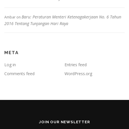
Baru: Peraturan Menteri Ketenagakerjaan No. 6 Tahun
Ambar
on
2016 Tentang Tunjangan Hari Raya
META
Log in
Entries feed
Comments feed
WordPress.org
JOIN OUR NEWSLETTER