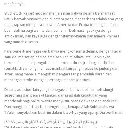
manfaatnya.
Studi-studi (kajian) modern menjelaskan bahwa delima bermanfaat
untuk banyak penyakit, dan di antara penelitian terbaru adalah apa yang
diungkapkan oleh para ilmuwan Amerika dan Eropa tentang manfaat
buah delima bagi wanita dan ibu hamil. Delimasangat kaya dengan
antioksidan, dan kaya juga dengan vitamin-vitamin dan mineral-mineral
yang mudah diserap.
Para peneliti menegaskan bahwa mengkonsumsi delima, dengan kadar
satu delima setiap hari selama sebulan misalnya, atau lebih akan
bermanfaat untuk pengobatan anemia, arthritis (radang sendi) dan
rematik, di samping manfaat-manfaat lain yang meluas ke jantung dan
arteri, yang mana ia mengobati pengerasan pembuluh darah dan
mencegah stroke dengan berbagai macam jenisnya.
Di sana ada studi lain yang menegaskan bahwa delima melindungi
seseorang dari penyakit kanker, dan ia adalah kebutuhan yang
mendesak bagi balita, wanita menyusui, orang dewasa dan anak kecil.
Dan mungkin dari sini kita mengetahui, kenapa Allah Subhanahu wa
Ta’ala menyebutkan buah ini dalam kitab-Nya yang agung, Dia berfirman:
(فِيهِمَا فَاكِهَةٌ وَنَخْلٌ وَرُمَّانٌ * فَبِأَيِّ آَلَاءِ رَبِّكُمَا تُكَذِّبَان (الرحمن: 68-69
“Di dalam keduanya (ada macam-macam) buah-buahan, dan (lebih