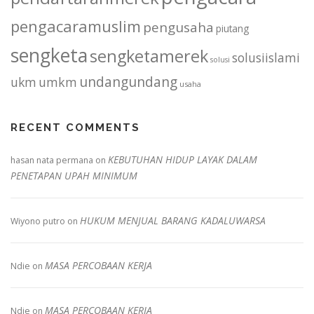
pengacaramuslim
pengusaha
piutang
sengketa
sengketamerek
solusiislami
solusi
undangundang
ukm
umkm
usaha
RECENT COMMENTS
KEBUTUHAN HIDUP LAYAK DALAM
hasan nata permana
on
PENETAPAN UPAH MINIMUM
HUKUM MENJUAL BARANG KADALUWARSA
Wiyono putro
on
MASA PERCOBAAN KERJA
Ndie
on
MASA PERCOBAAN KERJA
Ndie
on