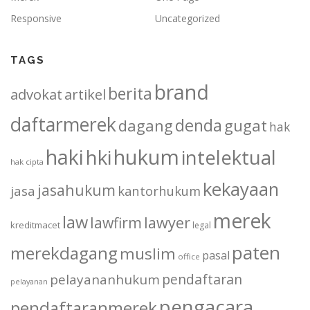
Responsive
Uncategorized
TAGS
brand
berita
advokat
artikel
daftarmerek
denda
dagang
gugat
hak
haki
hukum
hki
intelektual
hak cipta
kekayaan
jasahukum
jasa
kantorhukum
merek
law
lawfirm
lawyer
kreditmacet
legal
paten
merekdagang
muslim
pasal
office
pendaftaran
pelayananhukum
pelayanan
pengacara
pendaftaranmerek