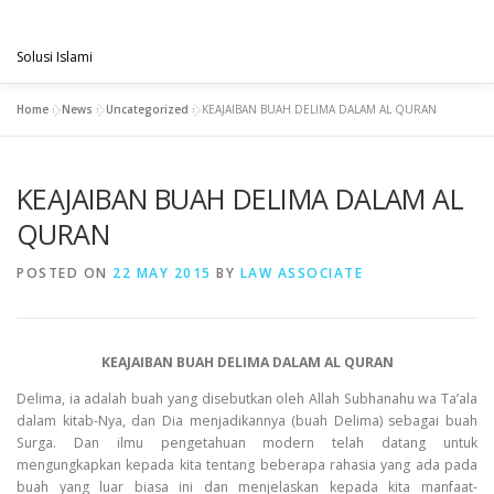
Skip
PENGACARAMUSLIM.COM
to
Menu
content
Solusi Islami
Home
»
News
»
Uncategorized
»
KEAJAIBAN BUAH DELIMA DALAM AL QURAN
VISI & MISI
LAYANAN KAMI
GALLERY
KEAJAIBAN BUAH DELIMA DALAM AL
PROJECT
ARTIKEL & BERITA
CONTACT
QURAN
POSTED ON
22 MAY 2015
BY
LAW ASSOCIATE
KEAJAIBAN BUAH DELIMA DALAM AL QURAN
Delima, ia adalah buah yang disebutkan oleh Allah Subhanahu wa Ta’ala
dalam kitab-Nya, dan Dia menjadikannya (buah Delima) sebagai buah
Surga. Dan ilmu pengetahuan modern telah datang untuk
mengungkapkan kepada kita tentang beberapa rahasia yang ada pada
buah yang luar biasa ini dan menjelaskan kepada kita manfaat-