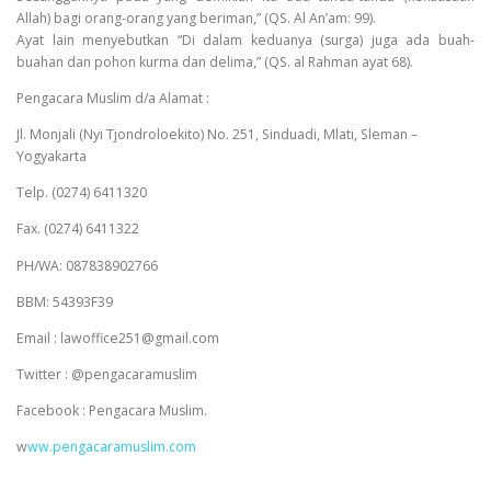
Allah) bagi orang-orang yang beriman,” (QS. Al An’am: 99).
Ayat lain menyebutkan “Di dalam keduanya (surga) juga ada buah-
buahan dan pohon kurma dan delima,” (QS. al Rahman ayat 68).
Pengacara Muslim d/a Alamat :
Jl. Monjali (Nyi Tjondroloekito) No. 251, Sinduadi, Mlati, Sleman –
Yogyakarta
Telp. (0274) 6411320
Fax. (0274) 6411322
PH/WA: 087838902766
BBM: 54393F39
Email : lawoffice251@gmail.com
Twitter : @pengacaramuslim
Facebook : Pengacara Muslim.
w
ww.pengacaramuslim.com