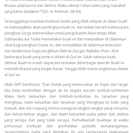
khusus ada) kurma dan delima. Maka nikmat Tuhan kamu yang manakah
yang kamu dustakan?”(QS. Ar-Rahman: 68-69)
Sesungguhnya manfaat-manfaat medis yang Allah simpan di dalam buah
ini menunjukkan akan pentingnya buah ini, dan bukan berarti bahwa para
penghuni Surga memerlukan untuk pengobatan! Akan tetapi Allah
Subhanahu wa Ta’ala memuliakan buah ini dan menjadikan di dalamnya
obat bagi penghuni Dunia ini, dan menjadikan di dalamnya kelezatan
dan kenikmatan bagi penghhuni Akhirat (Surga). Wallahu A’lam. ADA
beberapa buah yang tertera dalam al-Qur’an. Salah satunya buah
delima. Buah ini masih dapat kita temukan diberbagai daerah. Buah ini
memiliki khasiat yang begitu besar. Hingga Allah menerangkannya dalam
al-Qur’an.
Allah SWT berfirman, “Dan Dialah yang menurunkan air hujan dari langit,
lalu Kami tumbuhkan dengan air itu segala macam tumbuh-tumbuhan
Maka Kami keluarkan dari tumbuh-tumbuhan itu tanaman yang
menghijau. Kami keluarkan dari tanaman yang menghijau itu butir yang
banyak; dan dari mayang korma mengurai tangkai-tangkai yang menjulai,
dan kebun-kebun anggur, dan (kami keluarkan pula) zaitun dan delima
yang serupa dan yang tidak serupa. Perhatikanlah buahnya di waktu
pohonnya berbuah dan (perhatikan pulalah) kematangannya.
Sesungguhnya pada yang demikian itu ada tanda-tanda (kekuasaan