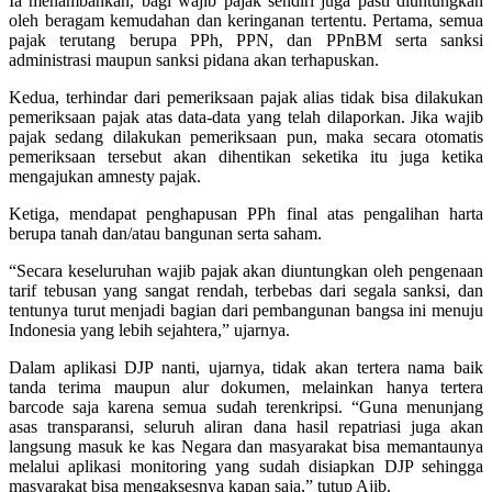
Ia menambahkan, bagi wajib pajak sendiri juga pasti diuntungkan
oleh beragam kemudahan dan keringanan tertentu. Pertama, semua
pajak terutang berupa PPh, PPN, dan PPnBM serta sanksi
administrasi maupun sanksi pidana akan terhapuskan.
Kedua, terhindar dari pemeriksaan pajak alias tidak bisa dilakukan
pemeriksaan pajak atas data-data yang telah dilaporkan. Jika wajib
pajak sedang dilakukan pemeriksaan pun, maka secara otomatis
pemeriksaan tersebut akan dihentikan seketika itu juga ketika
mengajukan amnesty pajak.
Ketiga, mendapat penghapusan PPh final atas pengalihan harta
berupa tanah dan/atau bangunan serta saham.
“Secara keseluruhan wajib pajak akan diuntungkan oleh pengenaan
tarif tebusan yang sangat rendah, terbebas dari segala sanksi, dan
tentunya turut menjadi bagian dari pembangunan bangsa ini menuju
Indonesia yang lebih sejahtera,” ujarnya.
Dalam aplikasi DJP nanti, ujarnya, tidak akan tertera nama baik
tanda terima maupun alur dokumen, melainkan hanya tertera
barcode saja karena semua sudah terenkripsi. “Guna menunjang
asas transparansi, seluruh aliran dana hasil repatriasi juga akan
langsung masuk ke kas Negara dan masyarakat bisa memantaunya
melalui aplikasi monitoring yang sudah disiapkan DJP sehingga
masyarakat bisa mengaksesnya kapan saja,” tutup Ajib.