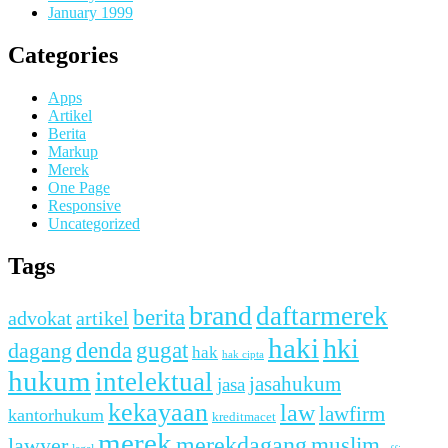
January 1999
Categories
Apps
Artikel
Berita
Markup
Merek
One Page
Responsive
Uncategorized
Tags
brand
daftarmerek
berita
advokat
artikel
haki
hki
denda
dagang
gugat
hak
hak cipta
hukum
intelektual
jasahukum
jasa
kekayaan
law
lawfirm
kantorhukum
kreditmacet
merek
merekdagang
muslim
lawyer