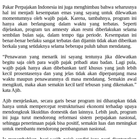
Pakar Perpajakan Indonesia ini juga menghimbau bahwa seharusnya
hal ini menjadi kesempatan emas yang sayang untuk dilewatkan
momentumnya oleh wajib pajak. Karena, tambahnya, program ini
hanya akan berlangsung dalam waktu yang terbatas. Seperti
dijelaskan, program tax amnesty akan resmi diberlakukan selama
sembilan bulan saja, dalam tempo tiga periode. Kesempatan ini
benar-benar berlaku sangat terbatas dan dijamin tidak akan diberikan
berkala yang setidaknya selama beberapa puluh tahun mendatang.
“Penawaran yang menarik ini sayang tentunya jika dilewatkan
begitu saja oleh para wajib pajak pribadi atau badan. Lagi pula,
wajib pajak hanya akan dibebankan tarif khusus yang jauh lebih
kecil prosentasenya dan yang jelas tidak akan diperpanjang masa
waktu maupun penawarannya di masa mendatang. Semakin awal
mengikuti, maka akan semakin kecil tarif tebusan yang dikenakan.”
kata Ajib.
Ajib menjelaskan, secara garis besar program ini diharapkan tidak
hanya untuk mempercepat restrukturisasi ekonomi terhadap upaya
mendongkrak likuiditas domestik dan lainnya. Lebih jauh, program
ini juga turut mendorong reformasi sistem perpajakan nasional,
sehingga penerimaan pajak bisa positif, semakin luas dan meningkat
untuk membantu mendorong pembangunan nasional.