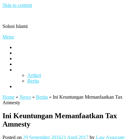
Skip to content
Pengacaramuslim.com
Solusi Islami
Menu
Visi & Misi
Layanan Kami
Gallery
project
Artikel & Berita
Artikel
Berita
Contact
Home
»
News
»
Berita
»
Ini Keuntungan Memanfaatkan Tax
Amnesty
Ini Keuntungan Memanfaatkan Tax
Amnesty
Posted on
29 September 2016
21 April 2017
by
Law Associate