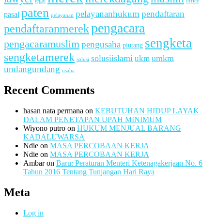
legal
office
paten
pelayananhukum
pendaftaran
pasal
pelayanan
pengacara
pendaftaranmerek
sengketa
pengacaramuslim
pengusaha
piutang
sengketamerek
solusiislami
ukm
umkm
solusi
undangundang
usaha
Recent Comments
hasan nata permana
on
KEBUTUHAN HIDUP LAYAK
DALAM PENETAPAN UPAH MINIMUM
Wiyono putro
on
HUKUM MENJUAL BARANG
KADALUWARSA
Ndie
on
MASA PERCOBAAN KERJA
Ndie
on
MASA PERCOBAAN KERJA
Ambar
on
Baru: Peraturan Menteri Ketenagakerjaan No. 6
Tahun 2016 Tentang Tunjangan Hari Raya
Meta
Log in