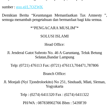
sumber :
goo.gl/L7QZWK
Demikian Berita “Keuntungan Memanfaatkan Tax Amnesty ”,
semoga menambah pengetahuan dan bermanfaat bagi kita semua.
*“PENGACARA MUSLIM”*
SOLUSI ISLAMI
Head Office:
Jl. Jenderal Gatot Subroto No. 46 A Garuntang, Teluk Betung
Selatan,Bandar Lampung
Telp: (0721) 476113 Fax: (0721) 476113,704471,787806
Branch Office:
Jl. Monjali (Nyi Tjondroloekito) No 251, Sinduadi, Mlati, Sleman,
Yogyakarta
Telp : (0274) 6411320 Fax : (0274) 6411322
PH/WA : 087838902766 Bbm : 5439F39