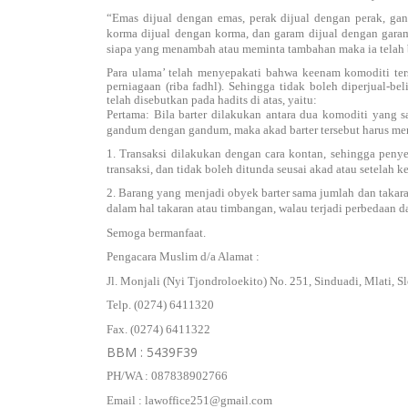
“Emas dijual dengan emas, perak dijual dengan perak, gan
korma dijual dengan korma, dan garam dijual dengan gara
siapa yang menambah atau meminta tambahan maka ia telah 
Para ulama’ telah menyepakati bahwa keenam komoditi ters
perniagaan (riba fadhl). Sehingga tidak boleh diperjual-b
telah disebutkan pada hadits di atas, yaitu:
Pertama: Bila barter dilakukan antara dua komoditi yang 
gandum dengan gandum, maka akad barter tersebut harus me
1. Transaksi dilakukan dengan cara kontan, sehingga peny
transaksi, dan tidak boleh ditunda seusai akad atau setelah 
2. Barang yang menjadi obyek barter sama jumlah dan takara
dalam hal takaran atau timbangan, walau terjadi perbedaan 
Semoga bermanfaat.
Pengacara Muslim d/a Alamat :
Jl. Monjali (Nyi Tjondroloekito) No. 251, Sinduadi, Mlati, 
Telp. (0274) 6411320
Fax. (0274) 6411322
BBM : 5439F39
PH/WA : 087838902766
Email : lawoffice251@gmail.com