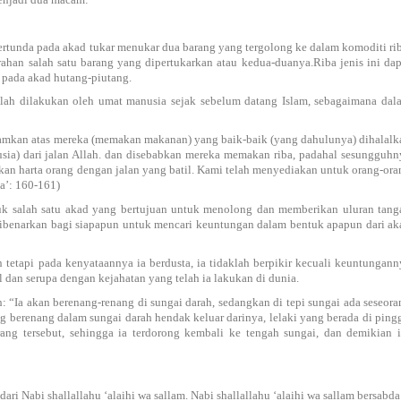
tertunda pada akad tukar menukar dua barang yang tergolong ke dalam komoditi rib
rahan salah satu barang yang dipertukarkan atau kedua-duanya.Riba jenis ini dap
i pada akad hutang-piutang.
elah dilakukan oleh umat manusia sejak sebelum datang Islam, sebagaimana dal
amkan atas mereka (memakan makanan) yang baik-baik (yang dahulunya) dihalalk
ia) dari jalan Allah. dan disebabkan mereka memakan riba, padahal sesungguhn
kan harta orang dengan jalan yang batil. Kami telah menyediakan untuk orang-ora
sa’: 160-161)
uk salah satu akad yang bertujuan untuk menolong dan memberikan uluran tang
ibenarkan bagi siapapun untuk mencari keuntungan dalam bentuk apapun dari ak
 tetapi pada kenyataannya ia berdusta, ia tidaklah berpikir kecuali keuntungann
al dan serupa dengan kejahatan yang telah ia lakukan di dunia.
“Ia akan berenang-renang di sungai darah, sedangkan di tepi sungai ada seseora
g berenang dalam sungai darah hendak keluar darinya, lelaki yang berada di pingg
ang tersebut, sehingga ia terdorong kembali ke tengah sungai, dan demikian i
i Nabi shallallahu ‘alaihi wa sallam. Nabi shallallahu ‘alaihi wa sallam bersabda