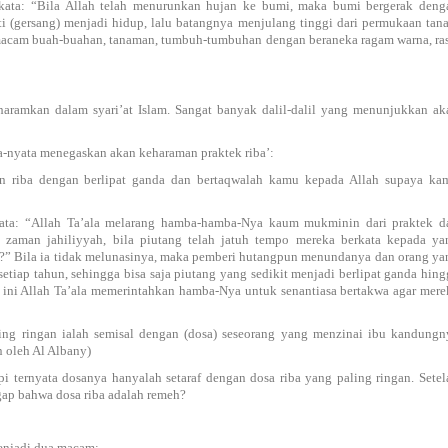
berkata: “Bila Allah telah menurunkan hujan ke bumi, maka bumi bergerak deng
gersang) menjadi hidup, lalu batangnya menjulang tinggi dari permukaan tana
acam buah-buahan, tanaman, tumbuh-tumbuhan dengan beraneka ragam warna, ras
iharamkan dalam syari’at Islam. Sangat banyak dalil-dalil yang menunjukkan ak
ata-nyata menegaskan akan keharaman praktek riba’:
n riba dengan berlipat ganda dan bertaqwalah kamu kepada Allah supaya ka
erkata: “Allah Ta’ala melarang hamba-hamba-Nya kaum mukminin dari praktek d
i zaman jahiliyyah, bila piutang telah jatuh tempo mereka berkata kepada ya
?” Bila ia tidak melunasinya, maka pemberi hutangpun menundanya dan orang ya
iap tahun, sehingga bisa saja piutang yang sedikit menjadi berlipat ganda hing
t ini Allah Ta’ala memerintahkan hamba-Nya untuk senantiasa bertakwa agar mere
ling ringan ialah semisal dengan (dosa) seseorang yang menzinai ibu kandungn
n oleh Al Albany)
api ternyata dosanya hanyalah setaraf dengan dosa riba yang paling ringan. Setel
gap bahwa dosa riba adalah remeh?
enjadi dua macam: