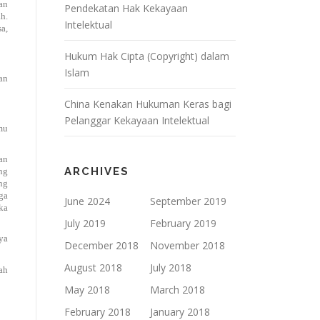
an
Pendekatan Hak Kekayaan
h.
Intelektual
a,
Hukum Hak Cipta (Copyright) dalam
Islam
an
China Kenakan Hukuman Keras bagi
Pelanggar Kekayaan Intelektual
mu
an
ARCHIVES
ng
ng
ga
June 2024
September 2019
ka
July 2019
February 2019
ya
December 2018
November 2018
August 2018
July 2018
ah
May 2018
March 2018
February 2018
January 2018