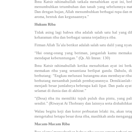
Ibnu Katsir rahimahullah tatkala menafsirkan ayat ini, 
menumbuhkan tetumbuhan dan tanah yang sebelumnya mati (
Dan dengan hujan, Allah menumbuhkan berbagai rupa dan m
aroma, bentuk dan kegunaannya.”
Hukum Riba
Tidak asing lagi bahwa riba adalah salah satu hal yang d
keharaman riba dan berbagai sarana terjadinya riba.
Firman Allah Ta’ala berikut adalah salah satu dalil yang ny
“Hai orang-orang yang beriman, janganlah kamu memaka
mendapat keberuntungan.” (Qs. Ali Imran: 130)
Ibnu Katsir rahimahullah ketika menafsirkan ayat ini b
memakan riba yang senantiasa berlipat ganda. Dahulu, d
berhutang: “Engkau melunasi hutangmu atau membayar riba
berhutang menambah jumlah pembayarannya. Demikianlah set
menjadi besar jumlahnya beberapa kali lipat. Dan pada aya
selamat di dunia dan di akhirat.”
“(Dosa) riba itu memiliki tujuh puluh dua pintu, yang pa
sendiri.” (Riwayat At Thobrany dan lainnya serta dishahihka
Walau begitu keji dan kotor perbuatan lelaki itu, akan tet
mengetahui betapa besar dosa riba, masihkah anda mengang
Macam-Macam Riba
Para ulama’ menyebutkan bahwa riba secara umum terbagi m