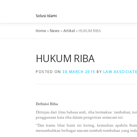
Skip
PENGACARAMUSLIM.COM
to
Solusi Islami
content
Home
»
News
»
Artikel
»
HUKUM RIBA
HUKUM RIBA
POSTED ON
30 MARCH 2015
BY
LAW ASSOCIAT
Definisi Riba
Ditinjau dari ilmu bahasa arab, riba bermakna: tambahan, t
penggunaan kata riba dalam pengertian semacam ini:
“Dan kamu lihat bumi ini kering, kemudian apabila Kami
menumbuhkan berbagai macam tumbuh-tumbuhan yang indah”