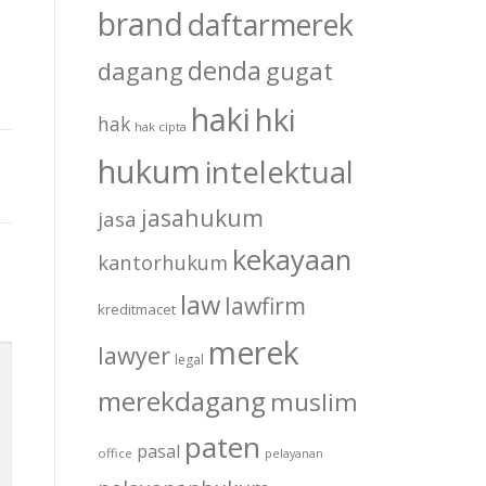
brand
daftarmerek
denda
dagang
gugat
haki
hki
hak
hak cipta
hukum
intelektual
jasahukum
jasa
kekayaan
kantorhukum
law
lawfirm
kreditmacet
merek
lawyer
legal
merekdagang
muslim
paten
pasal
office
pelayanan