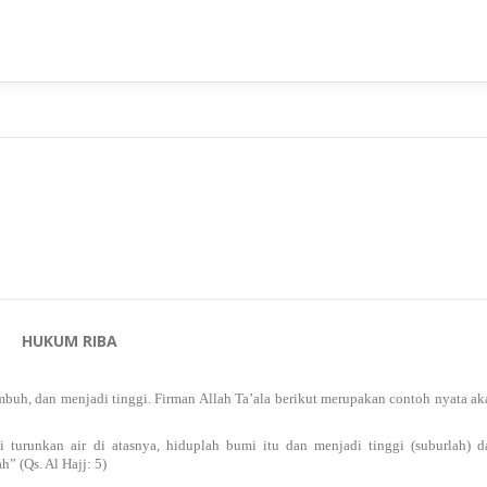
VISI & MISI
LAYANAN KAMI
GALLERY
PR
E
HUKUM RIBA
umbuh, dan menjadi tinggi. Firman Allah Ta’ala berikut merupakan contoh nyata ak
 turunkan air di atasnya, hiduplah bumi itu dan menjadi tinggi (suburlah) d
 (Qs. Al Hajj: 5)