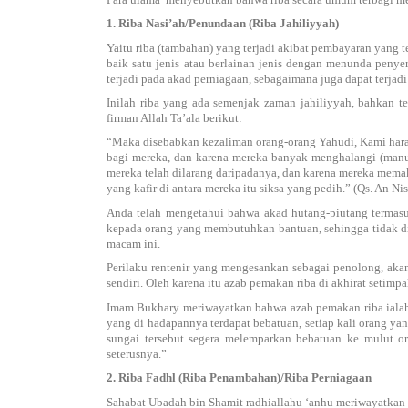
1. Riba Nasi’ah/Penundaan (Riba Jahiliyyah)
Yaitu riba (tambahan) yang terjadi akibat pembayaran yang 
baik satu jenis atau berlainan jenis dengan menunda penye
terjadi pada akad perniagaan, sebagaimana juga dapat terjad
Inilah riba yang ada semenjak zaman jahiliyyah, bahkan t
firman Allah Ta’ala berikut:
“Maka disebabkan kezaliman orang-orang Yahudi, Kami har
bagi mereka, dan karena mereka banyak menghalangi (manus
mereka telah dilarang daripadanya, dan karena mereka mema
yang kafir di antara mereka itu siksa yang pedih.” (Qs. An Ni
Anda telah mengetahui bahwa akad hutang-piutang termas
kepada orang yang membutuhkan bantuan, sehingga tidak d
macam ini.
Perilaku rentenir yang mengesankan sebagai penolong, akan
sendiri. Oleh karena itu azab pemakan riba di akhirat setimp
Imam Bukhary meriwayatkan bahwa azab pemakan riba ialah: 
yang di hadapannya terdapat bebatuan, setiap kali orang yan
sungai tersebut segera melemparkan bebatuan ke mulut or
seterusnya.”
2. Riba Fadhl (Riba Penambahan)/Riba Perniagaan
Sahabat Ubadah bin Shamit radhiallahu ‘anhu meriwayatkan dar