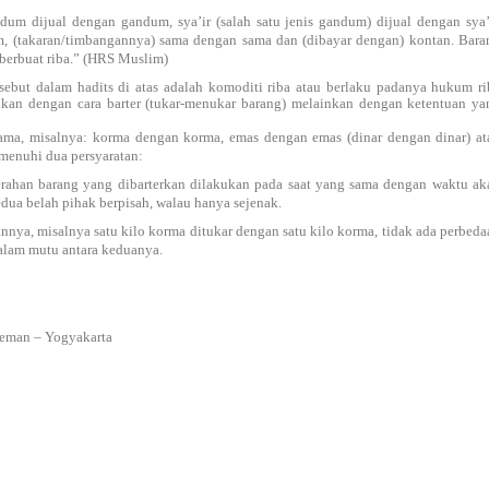
dum dijual dengan gandum, sya’ir (salah satu jenis gandum) dijual dengan sya’i
m, (takaran/timbangannya) sama dengan sama dan (dibayar dengan) kontan. Bara
berbuat riba.” (HRS Muslim)
ebut dalam hadits di atas adalah komoditi riba atau berlaku padanya hukum ri
elikan dengan cara barter (tukar-menukar barang) melainkan dengan ketentuan ya
sama, misalnya: korma dengan korma, emas dengan emas (dinar dengan dinar) at
menuhi dua persyaratan:
erahan barang yang dibarterkan dilakukan pada saat yang sama dengan waktu ak
kedua belah pihak berpisah, walau hanya sejenak.
nnya, misalnya satu kilo korma ditukar dengan satu kilo korma, tidak ada perbeda
dalam mutu antara keduanya.
Sleman – Yogyakarta