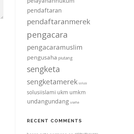
pelayananhukum
pendaftaran
pendaftaranmerek
pengacara
pengacaramuslim
pengusaha
piutang
sengketa
sengketamerek
solusi
solusiislami
ukm
umkm
undangundang
usaha
RECENT COMMENTS