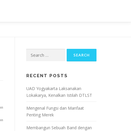
OJECT
ARTIKEL & BERITA
CONTACT
Search
for:
RECENT POSTS
UAD Yogyakarta Laksanakan
Lokakarya, Kenalkan Istilah DTLST
an
Mengenal Fungsi dan Manfaat
Penting Merek
an
Membangun Sebuah Band dengan