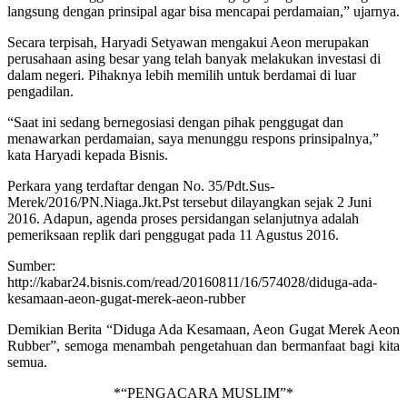
langsung dengan prinsipal agar bisa mencapai perdamaian,” ujarnya.
Secara terpisah, Haryadi Setyawan mengakui Aeon merupakan
perusahaan asing besar yang telah banyak melakukan investasi di
dalam negeri. Pihaknya lebih memilih untuk berdamai di luar
pengadilan.
“Saat ini sedang bernegosiasi dengan pihak penggugat dan
menawarkan perdamaian, saya menunggu respons prinsipalnya,”
kata Haryadi kepada Bisnis.
Perkara yang terdaftar dengan No. 35/Pdt.Sus-
Merek/2016/PN.Niaga.Jkt.Pst tersebut dilayangkan sejak 2 Juni
2016. Adapun, agenda proses persidangan selanjutnya adalah
pemeriksaan replik dari penggugat pada 11 Agustus 2016.
Sumber:
http://kabar24.bisnis.com/read/20160811/16/574028/diduga-ada-
kesamaan-aeon-gugat-merek-aeon-rubber
Demikian Berita “Diduga Ada Kesamaan, Aeon Gugat Merek Aeon
Rubber”, semoga menambah pengetahuan dan bermanfaat bagi kita
semua.
*“PENGACARA MUSLIM”*