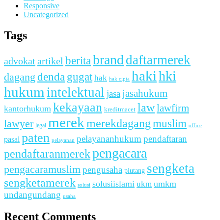
Responsive
Uncategorized
Tags
brand
daftarmerek
berita
advokat
artikel
haki
hki
denda
dagang
gugat
hak
hak cipta
hukum
intelektual
jasahukum
jasa
kekayaan
law
lawfirm
kantorhukum
kreditmacet
merek
merekdagang
muslim
lawyer
legal
office
paten
pelayananhukum
pendaftaran
pasal
pelayanan
pengacara
pendaftaranmerek
sengketa
pengacaramuslim
pengusaha
piutang
sengketamerek
solusiislami
ukm
umkm
solusi
undangundang
usaha
Recent Comments