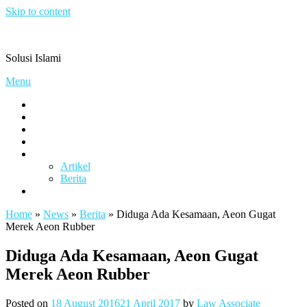
Skip to content
Pengacaramuslim.com
Solusi Islami
Menu
Visi & Misi
Layanan Kami
Gallery
project
Artikel & Berita
Artikel
Berita
Contact
Home
»
News
»
Berita
»
Diduga Ada Kesamaan, Aeon Gugat
Merek Aeon Rubber
Diduga Ada Kesamaan, Aeon Gugat
Merek Aeon Rubber
Posted on
18 August 2016
21 April 2017
by
Law Associate