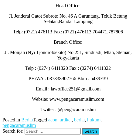
Head Office:
Jl. Jenderal Gatot Subroto No. 46 A Garuntang, Teluk Betung
Selatan,Bandar Lampung
Telp: (0721) 476113 Fax: (0721) 476113,704471,787806
Branch Office:
Jl. Monjali (Nyi Tjondroloekito) No 251, Sinduadi, Mlati, Sleman,
Yogyakarta
Telp : (0274) 6411320 Fax : (0274) 6411322
PH/WA : 087838902766 Bbm : 5439F39
Email : lawoffice251@gmail.com
Website: www.pengacaramuslim.com
Twitter : @pengacaramuslim
Posted in
Berita
Tagged
aeon
,
artikel
,
berita
,
hukum
,
pengacaramuslim
Search for: