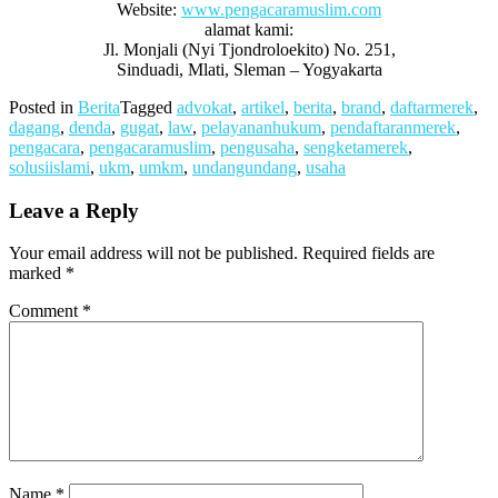
Website:
www.pengacaramuslim.com
alamat kami:
Jl. Monjali (Nyi Tjondroloekito) No. 251,
Sinduadi, Mlati, Sleman – Yogyakarta
Posted in
Berita
Tagged
advokat
,
artikel
,
berita
,
brand
,
daftarmerek
,
dagang
,
denda
,
gugat
,
law
,
pelayananhukum
,
pendaftaranmerek
,
pengacara
,
pengacaramuslim
,
pengusaha
,
sengketamerek
,
solusiislami
,
ukm
,
umkm
,
undangundang
,
usaha
Leave a Reply
Your email address will not be published.
Required fields are
marked
*
Comment
*
Name
*