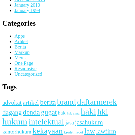
January 2013
January 1999
Categories
Apps
Artikel
Berita
Markup
Merek
One Page
Responsive
Uncategorized
Tags
brand
daftarmerek
berita
advokat
artikel
haki
hki
denda
dagang
gugat
hak
hak cipta
hukum
intelektual
jasahukum
jasa
kekayaan
law
lawfirm
kantorhukum
kreditmacet