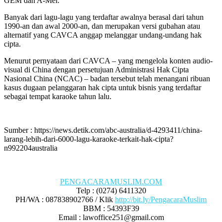
GEM dan A-Mei.
Banyak dari lagu-lagu yang terdaftar awalnya berasal dari tahun
1990-an dan awal 2000-an, dan merupakan versi gubahan atau
alternatif yang CAVCA anggap melanggar undang-undang hak
cipta.
Menurut pernyataan dari CAVCA – yang mengelola konten audio-
visual di China dengan persetujuan Administrasi Hak Cipta
Nasional China (NCAC) – badan tersebut telah menangani ribuan
kasus dugaan pelanggaran hak cipta untuk bisnis yang terdaftar
sebagai tempat karaoke tahun lalu.
Sumber : https://news.detik.com/abc-australia/d-4293411/china-
larang-lebih-dari-6000-lagu-karaoke-terkait-hak-cipta?
n992204australia
PENGACARAMUSLIM.COM
Telp : (0274) 6411320
PH/WA : 087838902766 / Klik
http://bit.ly/PengacaraMuslim
BBM : 54393F39
Email : lawoffice251@gmail.com