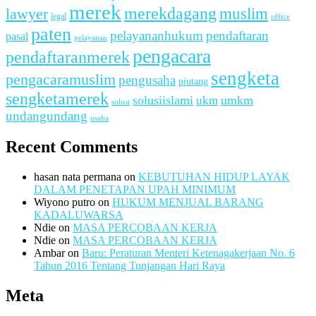
merek
merekdagang
muslim
lawyer
legal
office
paten
pelayananhukum
pendaftaran
pasal
pelayanan
pengacara
pendaftaranmerek
sengketa
pengacaramuslim
pengusaha
piutang
sengketamerek
solusiislami
ukm
umkm
solusi
undangundang
usaha
Recent Comments
hasan nata permana
on
KEBUTUHAN HIDUP LAYAK
DALAM PENETAPAN UPAH MINIMUM
Wiyono putro
on
HUKUM MENJUAL BARANG
KADALUWARSA
Ndie
on
MASA PERCOBAAN KERJA
Ndie
on
MASA PERCOBAAN KERJA
Ambar
on
Baru: Peraturan Menteri Ketenagakerjaan No. 6
Tahun 2016 Tentang Tunjangan Hari Raya
Meta