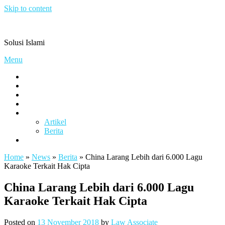
Skip to content
Pengacaramuslim.com
Solusi Islami
Menu
Visi & Misi
Layanan Kami
Gallery
project
Artikel & Berita
Artikel
Berita
Contact
Home
»
News
»
Berita
»
China Larang Lebih dari 6.000 Lagu
Karaoke Terkait Hak Cipta
China Larang Lebih dari 6.000 Lagu
Karaoke Terkait Hak Cipta
Posted on
13 November 2018
by
Law Associate