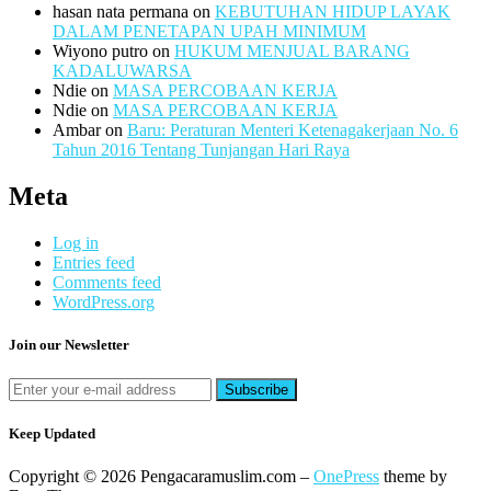
hasan nata permana
on
KEBUTUHAN HIDUP LAYAK
DALAM PENETAPAN UPAH MINIMUM
Wiyono putro
on
HUKUM MENJUAL BARANG
KADALUWARSA
Ndie
on
MASA PERCOBAAN KERJA
Ndie
on
MASA PERCOBAAN KERJA
Ambar
on
Baru: Peraturan Menteri Ketenagakerjaan No. 6
Tahun 2016 Tentang Tunjangan Hari Raya
Meta
Log in
Entries feed
Comments feed
WordPress.org
Join our Newsletter
Keep Updated
Copyright © 2026 Pengacaramuslim.com
–
OnePress
theme by