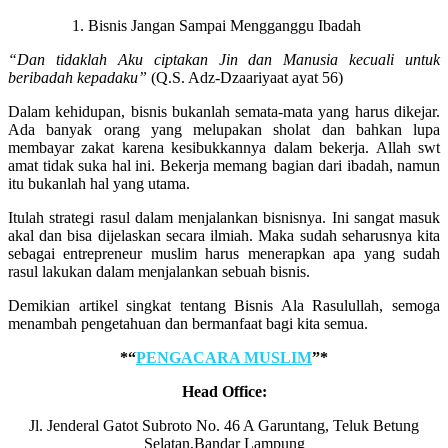
Bisnis Jangan Sampai Mengganggu Ibadah
“Dan tidaklah Aku ciptakan Jin dan Manusia kecuali untuk
beribadah kepadaku”
(Q.S. Adz-Dzaariyaat ayat 56)
Dalam kehidupan, bisnis bukanlah semata-mata yang harus dikejar.
Ada banyak orang yang melupakan sholat dan bahkan lupa
membayar zakat karena kesibukkannya dalam bekerja. Allah swt
amat tidak suka hal ini. Bekerja memang bagian dari ibadah, namun
itu bukanlah hal yang utama.
Itulah strategi rasul dalam menjalankan bisnisnya. Ini sangat masuk
akal dan bisa dijelaskan secara ilmiah. Maka sudah seharusnya kita
sebagai entrepreneur muslim harus menerapkan apa yang sudah
rasul lakukan dalam menjalankan sebuah bisnis.
Demikian artikel singkat tentang Bisnis Ala Rasulullah, semoga
menambah pengetahuan dan bermanfaat bagi kita semua.
*“
PENGACARA MUSLIM
”*
Head Office:
Jl. Jenderal Gatot Subroto No. 46 A Garuntang, Teluk Betung
Selatan,Bandar Lampung