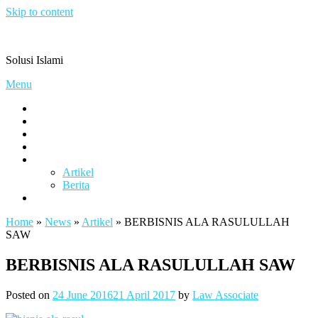
Skip to content
Pengacaramuslim.com
Solusi Islami
Menu
Visi & Misi
Layanan Kami
Gallery
project
Artikel & Berita
Artikel
Berita
Contact
Home
»
News
»
Artikel
»
BERBISNIS ALA RASULULLAH
SAW
BERBISNIS ALA RASULULLAH SAW
Posted on
24 June 2016
21 April 2017
by
Law Associate