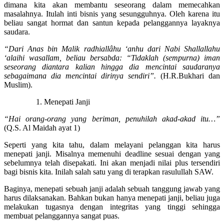
dimana kita akan membantu seseorang dalam memecahkan
masalahnya. Itulah inti bisnis yang sesungguhnya. Oleh karena itu
beliau sangat hormat dan santun kepada pelanggannya layaknya
saudara.
“Dari Anas bin Malik radhiallâhu ‘anhu dari Nabi Shallallahu
‘alaihi wasallam, beliau bersabda: “Tidaklah (sempurna) iman
seseorang diantara kalian hingga dia mencintai saudaranya
sebagaimana dia mencintai dirinya sendiri”.
(H.R.Bukhari dan
Muslim).
Menepati Janji
“Hai orang-orang yang beriman, penuhilah akad-akad itu…”
(Q.S. Al Maidah ayat 1)
Seperti yang kita tahu, dalam melayani pelanggan kita harus
menepati janji. Misalnya memenuhi deadline sesuai dengan yang
sebelumnya telah disepakati. Ini akan menjadi nilai plus tersendiri
bagi bisnis kita. Inilah salah satu yang di terapkan rasulullah SAW.
Baginya, menepati sebuah janji adalah sebuah tanggung jawab yang
harus dilaksanakan. Bahkan bukan hanya menepati janji, beliau juga
melakukan tugasnya dengan integritas yang tinggi sehingga
membuat pelanggannya sangat puas.