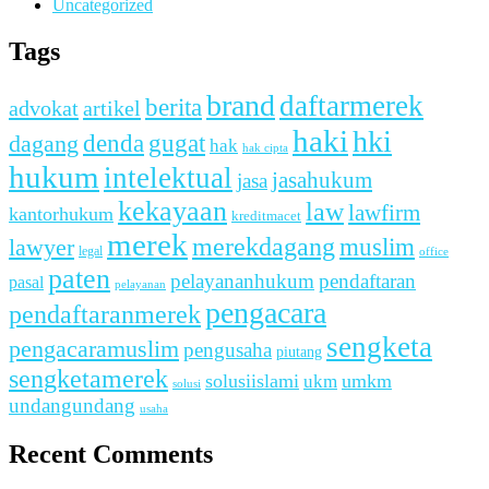
Uncategorized
Tags
brand
daftarmerek
berita
advokat
artikel
haki
hki
denda
dagang
gugat
hak
hak cipta
hukum
intelektual
jasahukum
jasa
kekayaan
law
lawfirm
kantorhukum
kreditmacet
merek
merekdagang
muslim
lawyer
legal
office
paten
pelayananhukum
pendaftaran
pasal
pelayanan
pengacara
pendaftaranmerek
sengketa
pengacaramuslim
pengusaha
piutang
sengketamerek
solusiislami
ukm
umkm
solusi
undangundang
usaha
Recent Comments