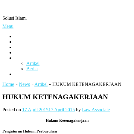
Skip
Pengacaramuslim.com
to
content
Solusi Islami
Menu
Visi & Misi
Layanan Kami
Gallery
project
Artikel & Berita
Artikel
Berita
Contact
Home
»
News
»
Artikel
»
HUKUM KETENAGAKERJAAN
HUKUM KETENAGAKERJAAN
Posted on
17 April 2015
17 April 2015
by
Law Associate
Hukum Ketenagakerjaan
P
engaturan Hukum Perburuhan