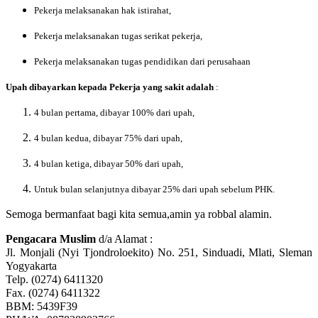
Pekerja melaksanakan hak istirahat,
Pekerja melaksanakan tugas serikat pekerja,
Pekerja melaksanakan tugas pendidikan dari perusahaan
Upah dibayarkan kepada Pekerja yang sakit adalah
:
4 b
u
l
a
n pertama, dibayar 100% dari upah,
4 b
u
l
a
n kedua, dibayar 75% dari upah,
4 b
u
l
a
n ketiga, dibayar 50% dari upah,
Untuk bulan selanjutnya dibayar 25% dari upah sebelum PHK.
Semoga bermanfaat bagi kita semua,amin ya robbal alamin.
Pengacara Muslim
d/a Alamat :
Jl. Monjali (Nyi Tjondroloekito) No. 251, Sinduadi, Mlati, Sleman
Yogyakarta
Telp. (0274) 6411320
Fax. (0274) 6411322
BBM: 5439F39