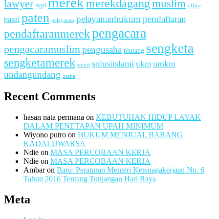
merek
merekdagang
muslim
lawyer
legal
office
paten
pelayananhukum
pendaftaran
pasal
pelayanan
pengacara
pendaftaranmerek
sengketa
pengacaramuslim
pengusaha
piutang
sengketamerek
solusiislami
ukm
umkm
solusi
undangundang
usaha
Recent Comments
hasan nata permana
on
KEBUTUHAN HIDUP LAYAK
DALAM PENETAPAN UPAH MINIMUM
Wiyono putro
on
HUKUM MENJUAL BARANG
KADALUWARSA
Ndie
on
MASA PERCOBAAN KERJA
Ndie
on
MASA PERCOBAAN KERJA
Ambar
on
Baru: Peraturan Menteri Ketenagakerjaan No. 6
Tahun 2016 Tentang Tunjangan Hari Raya
Meta