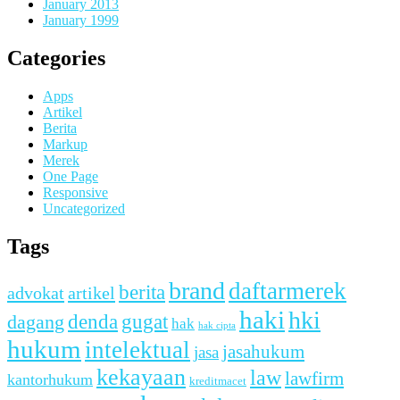
January 2013
January 1999
Categories
Apps
Artikel
Berita
Markup
Merek
One Page
Responsive
Uncategorized
Tags
brand
daftarmerek
berita
advokat
artikel
haki
hki
denda
dagang
gugat
hak
hak cipta
hukum
intelektual
jasahukum
jasa
kekayaan
law
lawfirm
kantorhukum
kreditmacet