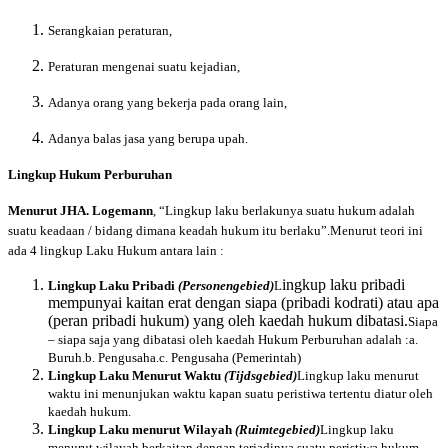
Serangkaian peraturan,
Peraturan mengenai suatu kejadian,
Adanya orang yang bekerja pada orang lain,
Adanya balas jasa yang berupa upah.
L
ingkup Hukum Perburuhan
Menurut JHA. Logemann
, “Lingkup laku berlakunya suatu hukum adalah
suatu keadaan / bidang dimana keadah hukum itu berlaku”.Menurut teori ini
ada 4 lingkup Laku Hukum antara lain :
ingkup laku pribadi
Lingkup Laku Pribadi
(Personengebied)
L
mempunyai kaitan erat dengan siapa (pribadi kodrati) atau apa
(peran pribadi hukum) yang oleh kaedah hukum dibatasi.
Siapa
– siapa saja yang dibatasi oleh kaedah Hukum Perburuhan adalah :a.
Buruh.b. Pengusaha.c. Pengusaha (Pemerintah)
Lingkup Laku Menurut Waktu
(Tijdsgebied)
Lingkup laku menurut
waktu ini menunjukan waktu kapan suatu peristiwa tertentu diatur oleh
kaedah hukum.
Lingkup Laku menurut Wilayah
(Ruimtegebied)
Lingkup laku
menurut wilayah berkaitan dengan terjadinya suatu peristiwa hukum