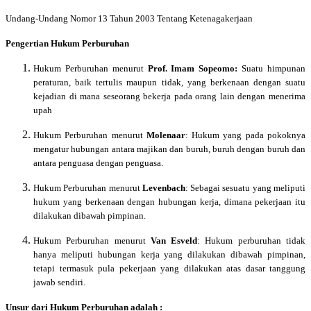
Undang-Undang Nomor 13 Tahun 2003 Tentang Ketenagakerjaan
P
engertian Hukum Perburuhan
H
ukum Perburuhan menurut
Prof. Imam Sopeomo:
Suatu himpunan
peraturan, baik tertulis maupun tidak, yang berkenaan dengan suatu
kejadian di mana seseorang bekerja pada orang lain dengan meneri
m
a
upah
H
ukum Perburuhan
m
enurut
Molenaar
: Hukum yang pada pokoknya
mengatur hubungan antara majikan dan buruh, buruh dengan buruh dan
antara penguasa dengan penguasa.
H
ukum Perburuhan
m
enurut
Levenbach
: Sebagai sesuatu yang meliputi
hukum yang berkenaan dengan hubungan kerja, dimana pekerjaan itu
dilakukan dibawah pimpinan.
H
ukum Perburuhan
m
enurut
Van Esveld
: Hukum perburuhan tidak
hanya meliputi hubungan kerja yang dilakukan dibawah pimpinan,
tetapi termasuk pula pekerjaan yang dilakukan atas dasar tanggung
jawab sendiri.
Unsur dari Hukum Perburuhan adalah :