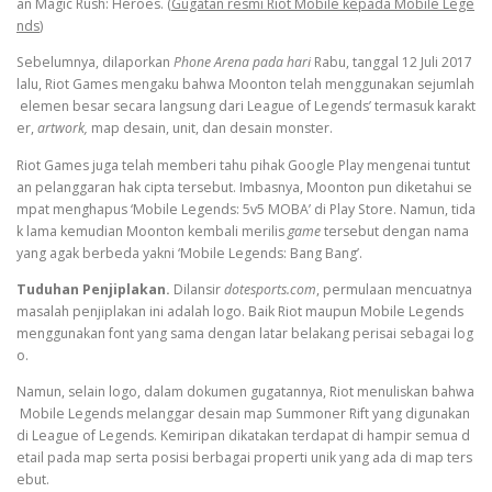
an Magic Rush: Heroes. (
Gugatan resmi Riot Mobile kepada Mobile Lege
nds
)
Sebelumnya, dilaporkan
Phone Arena pada hari
Rabu, tanggal 12 Juli 2017
lalu, Riot Games mengaku bahwa Moonton telah menggunakan sejumlah
elemen besar secara langsung dari League of Legends’ termasuk karakt
er,
artwork,
map desain, unit, dan desain monster.
Riot Games juga telah memberi tahu pihak Google Play mengenai tuntut
an pelanggaran hak cipta tersebut. Imbasnya, Moonton pun diketahui se
mpat menghapus ‘Mobile Legends: 5v5 MOBA’ di Play Store. Namun, tida
k lama kemudian Moonton kembali merilis
game
tersebut dengan nama
yang agak berbeda yakni ‘Mobile Legends: Bang Bang’.
Tuduhan Penjiplakan.
Dilansir
dotesports.com
, permulaan mencuatnya
masalah penjiplakan ini adalah logo. Baik Riot maupun Mobile Legends
menggunakan font yang sama dengan latar belakang perisai sebagai log
o.
Namun, selain logo, dalam dokumen gugatannya, Riot menuliskan bahwa
Mobile Legends melanggar desain map Summoner Rift yang digunakan
di League of Legends. Kemiripan dikatakan terdapat di hampir semua d
etail pada map serta posisi berbagai properti unik yang ada di map ters
ebut.