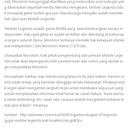
nds, Moonton mengunggah klarifikasi yang meluruskan soal tudingan yan
g diberitakan sejumlah media. Mereka mengklaim, Mobile Legends tida
k menjiplak
game mobile
apa pun. Mereka juga mengaku sudah memiliki
hak cipta atas Mobile Legends.
“Mobile Legends adalah game MOBA yang kami kembangkan secara in
dependen. Hak cipta
game
ini sudah terdaftar dan dilindungi di beberap
a negara seluruh dunia. Moonton tentunya memiliki hak kekayaan intelek
tual independen,” tulis Moonton, Kamis (13/7) lalu.
Dilanjutkan Moonton, baik pihak pengembang dan pemain Mobile Lege
nds tidak akan dipengaruhi oleh pemberitaan dan rumor yang seolah in
gin menjatuhkan Moonton.
Perusahaan bahkan siap memboyong kasus ini ke jalur hukum. Karena ru
mor tidak sedap yang beredar dianggap terlalu kelewatan. Pihaknya tida
k segan akan mengambil langkah tegas untuk membawa siapa pun yang
sudah menyebarkan informasi tidak benar ke ranah hukum. “Kami berha
k untuk melindungi diri, salah satu caranya adalah mengambil tindakan le
wat jalur hukum,” tutupnya.
Sumber : http://jitunews.com/read/62815/games-league-of-legends-
gugat-mobile-legends-kok-bisa#ixzz4nzgdK3Lu