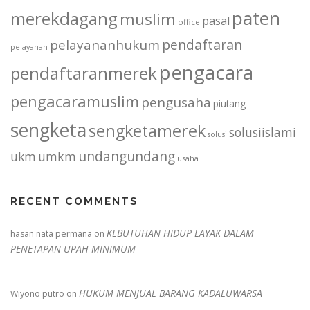
paten
merekdagang
muslim
pasal
office
pendaftaran
pelayananhukum
pelayanan
pengacara
pendaftaranmerek
pengacaramuslim
pengusaha
piutang
sengketa
sengketamerek
solusiislami
solusi
undangundang
ukm
umkm
usaha
RECENT COMMENTS
KEBUTUHAN HIDUP LAYAK DALAM
hasan nata permana
on
PENETAPAN UPAH MINIMUM
HUKUM MENJUAL BARANG KADALUWARSA
Wiyono putro
on