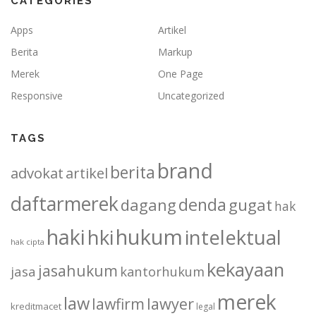
CATEGORIES
Apps
Artikel
Berita
Markup
Merek
One Page
Responsive
Uncategorized
TAGS
brand
berita
advokat
artikel
daftarmerek
denda
dagang
gugat
hak
haki
hukum
hki
intelektual
hak cipta
kekayaan
jasahukum
jasa
kantorhukum
merek
law
lawfirm
lawyer
kreditmacet
legal