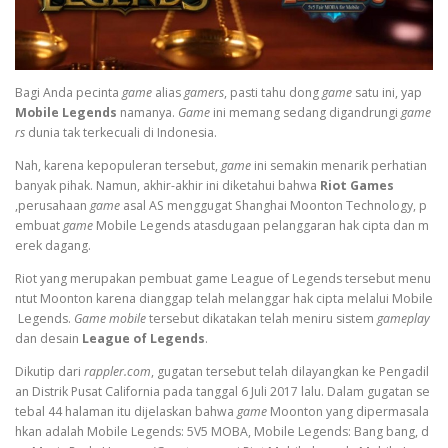
Bagi Anda pecinta
game
alias
gamers
, pasti tahu dong
game
satu ini, yap
Mobile Legends
namanya.
Game
ini memang sedang digandrungi
game
rs
dunia tak terkecuali di Indonesia.
Nah, karena kepopuleran tersebut,
game
ini semakin menarik perhatian
banyak pihak. Namun, akhir-akhir ini diketahui bahwa
Riot Games
,perusahaan
game
asal AS menggugat Shanghai Moonton Technology, p
embuat
game
Mobile Legends atasdugaan pelanggaran hak cipta dan m
erek dagang.
Riot yang merupakan pembuat game League of Legends tersebut menu
ntut Moonton karena dianggap telah melanggar hak cipta melalui Mobile
Legends.
Game mobile
tersebut dikatakan telah meniru sistem
gameplay
dan desain
League of Legends
.
Dikutip dari
rappler.com
, gugatan tersebut telah dilayangkan ke Pengadil
an Distrik Pusat California pada tanggal 6 Juli 2017 lalu. Dalam gugatan se
tebal 44 halaman itu dijelaskan bahwa
game
Moonton yang dipermasala
hkan adalah Mobile Legends: 5V5 MOBA, Mobile Legends: Bang bang, d