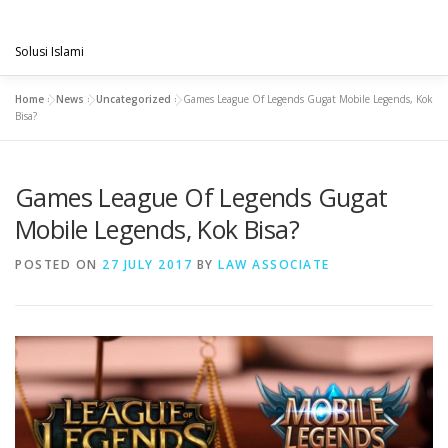
Skip
PENGACARAMUSLIM.COM
to
Menu
content
Solusi Islami
Home
»
News
»
Uncategorized
»
Games League Of Legends Gugat Mobile Legends, Kok
VISI & MISI
LAYANAN KAMI
GALLERY
Bisa?
Games League Of Legends Gugat
PROJECT
ARTIKEL & BERITA
CONTACT
Mobile Legends, Kok Bisa?
POSTED ON
27 JULY 2017
BY
LAW ASSOCIATE