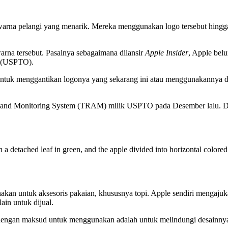
arna pelangi yang menarik. Mereka menggunakan logo tersebut hing
rna tersebut. Pasalnya sebagaimana dilansir
Apple Insider
, Apple bel
t (USPTO).
ntuk menggantikan logonya yang sekarang ini atau menggunakannya d
g and Monitoring System (TRAM) milik USPTO pada Desember lalu. Dan
 a detached leaf in green, and the apple divided into horizontal colored
gunakan untuk aksesoris pakaian, khususnya topi. Apple sendiri men
in untuk dijual.
dengan maksud untuk menggunakan adalah untuk melindungi desainnya. 