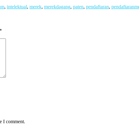
um
,
intelektual
,
merek
,
merekdagang
,
paten
,
pendaftaran
,
pendaftaranm
*
me I comment.