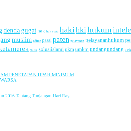
haki
hukum
hki
intel
denda
g
gugat
hak
hak cipta
paten
gang
muslim
pelayananhukum
pe
pasal
office
pelayanan
ketamerek
undangundang
solusiislami
ukm
umkm
usah
solusi
LAM PENETAPAN UPAH MINIMUM
UWARSA
hun 2016 Tentang Tunjangan Hari Raya