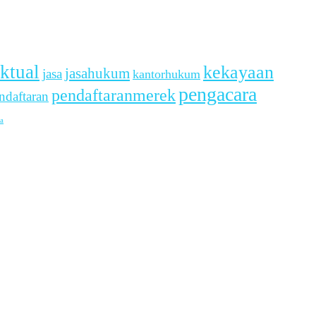
ektual
kekayaan
jasahukum
jasa
kantorhukum
pengacara
pendaftaranmerek
ndaftaran
a