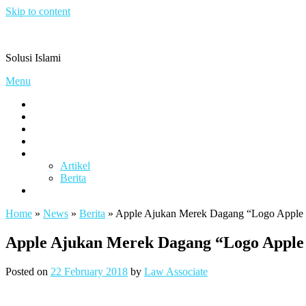
Skip to content
Pengacaramuslim.com
Solusi Islami
Menu
Visi & Misi
Layanan Kami
Gallery
project
Artikel & Berita
Artikel
Berita
Contact
Home
»
News
»
Berita
»
Apple Ajukan Merek Dagang “Logo Apple P
Apple Ajukan Merek Dagang “Logo Apple 
Posted on
22 February 2018
by
Law Associate