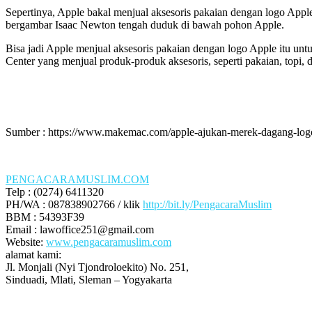
Sepertinya, Apple bakal menjual aksesoris pakaian dengan logo Appl
bergambar Isaac Newton tengah duduk di bawah pohon Apple.
Bisa jadi Apple menjual aksesoris pakaian dengan logo Apple itu untu
Center yang menjual produk-produk aksesoris, seperti pakaian, topi, da
Sumber : https://www.makemac.com/apple-ajukan-merek-dagang-logo-
PENGACARAMUSLIM.COM
Telp : (0274) 6411320
PH/WA : 087838902766 / klik
http://bit.ly/PengacaraMuslim
BBM : 54393F39
Email : lawoffice251@gmail.com
Website:
www.pengacaramuslim.com
alamat kami:
Jl. Monjali (Nyi Tjondroloekito) No. 251,
Sinduadi, Mlati, Sleman – Yogyakarta