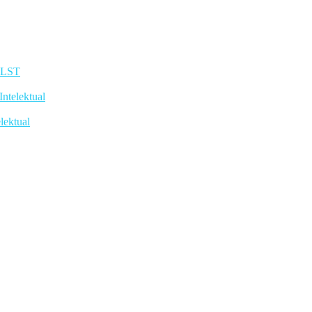
TLST
telektual
lektual