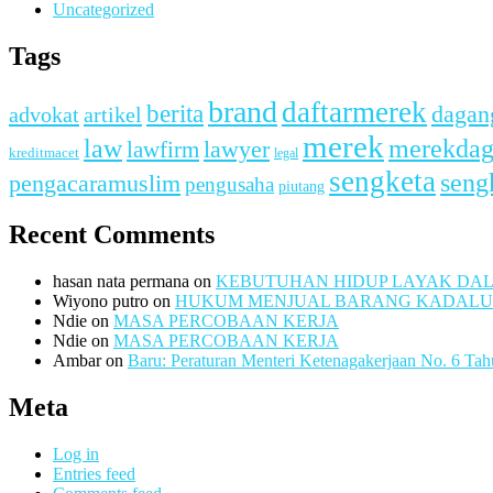
Uncategorized
Tags
brand
daftarmerek
berita
dagan
advokat
artikel
merek
merekda
law
lawfirm
lawyer
kreditmacet
legal
sengketa
seng
pengacaramuslim
pengusaha
piutang
Recent Comments
hasan nata permana
on
KEBUTUHAN HIDUP LAYAK DA
Wiyono putro
on
HUKUM MENJUAL BARANG KADAL
Ndie
on
MASA PERCOBAAN KERJA
Ndie
on
MASA PERCOBAAN KERJA
Ambar
on
Baru: Peraturan Menteri Ketenagakerjaan No. 6 Ta
Meta
Log in
Entries feed