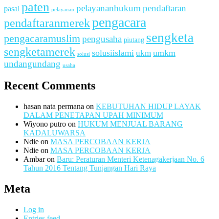
paten
pelayananhukum
pendaftaran
pasal
pelayanan
pengacara
pendaftaranmerek
sengketa
pengacaramuslim
pengusaha
piutang
sengketamerek
solusiislami
ukm
umkm
solusi
undangundang
usaha
Recent Comments
hasan nata permana
on
KEBUTUHAN HIDUP LAYAK
DALAM PENETAPAN UPAH MINIMUM
Wiyono putro
on
HUKUM MENJUAL BARANG
KADALUWARSA
Ndie
on
MASA PERCOBAAN KERJA
Ndie
on
MASA PERCOBAAN KERJA
Ambar
on
Baru: Peraturan Menteri Ketenagakerjaan No. 6
Tahun 2016 Tentang Tunjangan Hari Raya
Meta
Log in
Entries feed