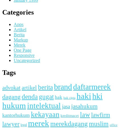
January 1999
Categories
Apps
Artikel
Berita
Markup
Merek
One Page
Responsive
Uncategorized
Tags
brand
daftarmerek
berita
advokat
artikel
haki
hki
denda
dagang
gugat
hak
hak cipta
hukum
intelektual
jasahukum
jasa
kekayaan
law
lawfirm
kantorhukum
kreditmacet
merek
merekdagang
muslim
lawyer
legal
office