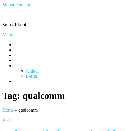
Skip to content
Pengacaramuslim.com
Solusi Islami
Menu
Visi & Misi
Layanan Kami
Gallery
project
Artikel & Berita
Artikel
Berita
Contact
Tag:
qualcomm
Home
»
qualcomm
Berita