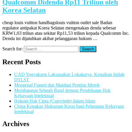
Qualcomm Didenda Rp11 Triliun oleh
Korea Selatan
cheap louis vuitton handbagslouis vuitton outlet sale Badan
regulator antipakat Korea Selatan mengenakan denda sebesar
KRW1,03 triliun atau sekitar Rp11,53 triliun kepada Qualcomm Inc.
Denda ini dijatuhkan akibat pelanggaran hukum …
Search for:
Recent Posts
UAD Yogyakarta Laksanakan Lokakarya, Kenalkan Istilah
DTLST
Mengenal Fungsi dan Manfaat Penting Merek
Membangun Sebuah Band dengan Pendekatan Hak
Kekayaan Intelektual
Hukum Hak Cipta (Copyright) dalam Islam
China Kenakan Hukuman Keras bagi Pelanggar Kekayaan
Intelektual
Archives