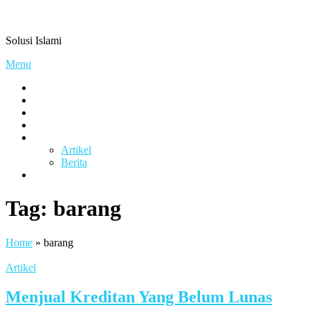
Skip
Pengacaramuslim.com
to
Solusi Islami
content
Menu
Visi & Misi
Layanan Kami
Gallery
project
Artikel & Berita
Artikel
Berita
Contact
Tag:
barang
Home
»
barang
Artikel
Menjual Kreditan Yang Belum Lunas