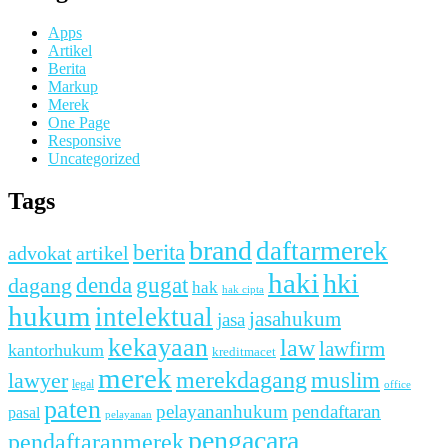
Apps
Artikel
Berita
Markup
Merek
One Page
Responsive
Uncategorized
Tags
brand
daftarmerek
berita
advokat
artikel
haki
hki
denda
dagang
gugat
hak
hak cipta
hukum
intelektual
jasahukum
jasa
kekayaan
law
lawfirm
kantorhukum
kreditmacet
merek
merekdagang
muslim
lawyer
legal
office
paten
pelayananhukum
pendaftaran
pasal
pelayanan
pengacara
pendaftaranmerek